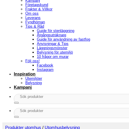
Kampanj
Företagskund
Frakter & Villkor
Om oss
Leverans
Fyndhörnan
Tips & Råd
Guide för stenläggning
Åtgångsuträknare
Guide för användning av fastfog
Anvisningar & Tips
Läggningsmönster
Belysning för utemiljö
10 frågor om murar
Följ oss!
Facebook
Instagram
Inspiration
Utemiljöer
Belysning
Kampanj
Sök
efter:
Sök
efter:
Produkter utomhus
/
Utomhusbelysning