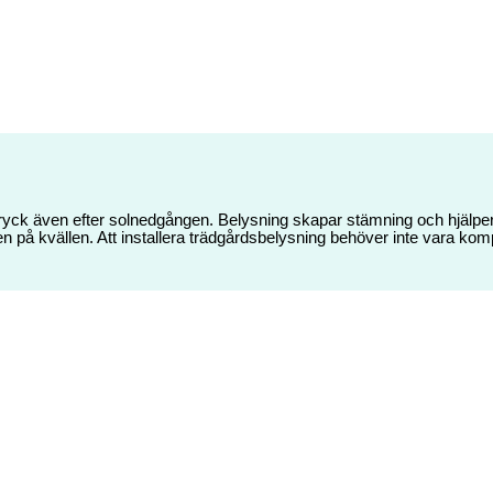
uttryck även efter solnedgången. Belysning skapar stämning och hjälper
även på kvällen. Att installera trädgårdsbelysning behöver inte vara komp