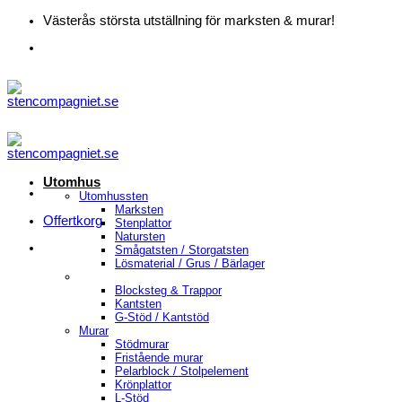
Skip
Västerås största utställning för marksten & murar!
to
content
Utomhus
Utomhussten
Marksten
Offertkorg
Stenplattor
Natursten
Smågatsten / Storgatsten
Lösmaterial / Grus / Bärlager
Blocksteg & Trappor
Kantsten
G-Stöd / Kantstöd
Murar
Stödmurar
Fristående murar
Pelarblock / Stolpelement
Krönplattor
L-Stöd