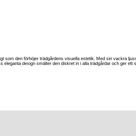
digt som den förhöjer trädgårdens visuella estetik. Med sin vackra ljusst
eleganta design smälter den diskret in i alla trädgårdar och ger ett st