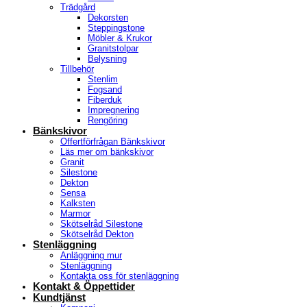
Trädgård
Dekorsten
Steppingstone
Möbler & Krukor
Granitstolpar
Belysning
Tillbehör
Stenlim
Fogsand
Fiberduk
Impregnering
Rengöring
Bänkskivor
Offertförfrågan Bänkskivor
Läs mer om bänkskivor
Granit
Silestone
Dekton
Sensa
Kalksten
Marmor
Skötselråd Silestone
Skötselråd Dekton
Stenläggning
Anläggning mur
Stenläggning
Kontakta oss för stenläggning
Kontakt & Öppettider
Kundtjänst