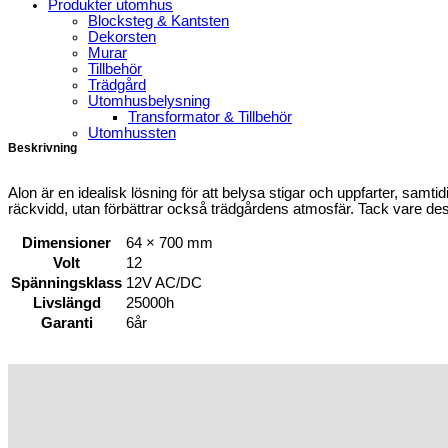
Produkter utomhus
Blocksteg & Kantsten
Dekorsten
Murar
Tillbehör
Trädgård
Utomhusbelysning
Transformator & Tillbehör
Utomhussten
Beskrivning
Alon är en idealisk lösning för att belysa stigar och uppfarter, samti
räckvidd, utan förbättrar också trädgårdens atmosfär. Tack vare dess 
Dimensioner
64 × 700 mm
Volt
12
Spänningsklass
12V AC/DC
Livslängd
25000h
Garanti
6år