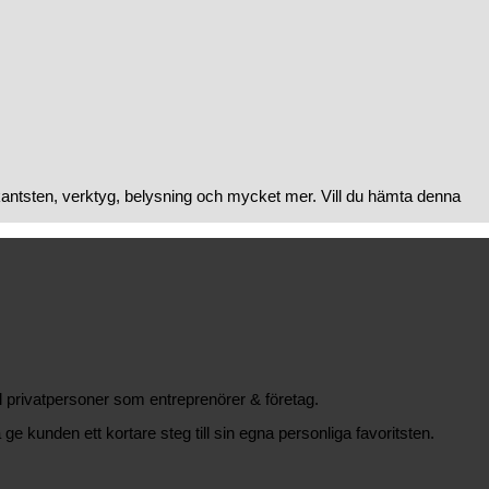
kantsten, verktyg, belysning och mycket mer. Vill du hämta denna
äl privatpersoner som entreprenörer & företag.
 ge kunden ett kortare steg till sin egna personliga favoritsten.