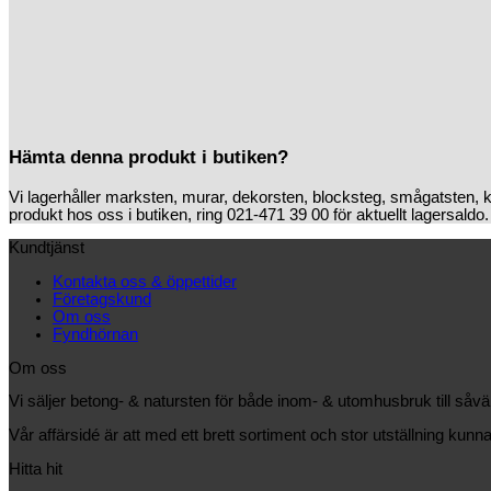
Hämta denna produkt i butiken?
Vi lagerhåller marksten, murar, dekorsten, blocksteg, smågatsten, 
produkt hos oss i butiken, ring 021-471 39 00 för aktuellt lagersaldo.
Kundtjänst
Kontakta oss & öppettider
Företagskund
Om oss
Fyndhörnan
Om oss
Vi säljer betong- & natursten för både inom- & utomhusbruk till såv
Vår affärsidé är att med ett brett sortiment och stor utställning kunna
Hitta hit