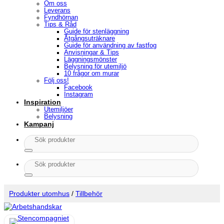
Om oss
Leverans
Fyndhörnan
Tips & Råd
Guide för stenläggning
Åtgångsuträknare
Guide för användning av fastfog
Anvisningar & Tips
Läggningsmönster
Belysning för utemiljö
10 frågor om murar
Följ oss!
Facebook
Instagram
Inspiration
Utemiljöer
Belysning
Kampanj
Sök
efter:
Sök
efter:
Produkter utomhus
/
Tillbehör