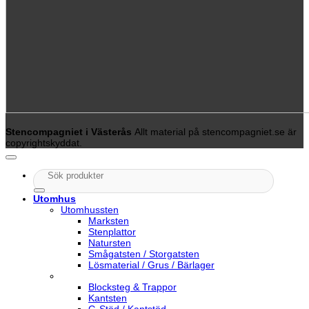
Stencompagniet i Västerås
Allt material på stencompagniet.se är
copyrightskyddat.
Sök
efter:
Utomhus
Utomhussten
Marksten
Stenplattor
Natursten
Smågatsten / Storgatsten
Lösmaterial / Grus / Bärlager
Blocksteg & Trappor
Kantsten