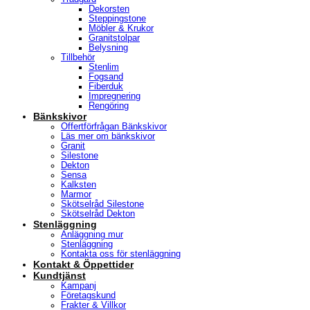
Dekorsten
Steppingstone
Möbler & Krukor
Granitstolpar
Belysning
Tillbehör
Stenlim
Fogsand
Fiberduk
Impregnering
Rengöring
Bänkskivor
Offertförfrågan Bänkskivor
Läs mer om bänkskivor
Granit
Silestone
Dekton
Sensa
Kalksten
Marmor
Skötselråd Silestone
Skötselråd Dekton
Stenläggning
Anläggning mur
Stenläggning
Kontakta oss för stenläggning
Kontakt & Öppettider
Kundtjänst
Kampanj
Företagskund
Frakter & Villkor