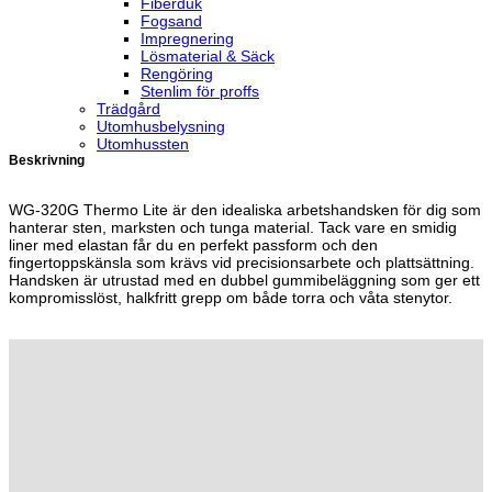
Fiberduk
Fogsand
Impregnering
Lösmaterial & Säck
Rengöring
Stenlim för proffs
Trädgård
Utomhusbelysning
Utomhussten
Beskrivning
WG-320G Thermo Lite är den idealiska arbetshandsken för dig som
hanterar sten, marksten och tunga material. Tack vare en smidig
liner med elastan får du en perfekt passform och den
fingertoppskänsla som krävs vid precisionsarbete och plattsättning.
Handsken är utrustad med en dubbel gummibeläggning som ger ett
kompromisslöst, halkfritt grepp om både torra och våta stenytor.