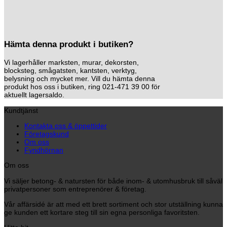
Hämta denna produkt i butiken?
Vi lagerhåller marksten, murar, dekorsten,
blocksteg, smågatsten, kantsten, verktyg,
belysning och mycket mer. Vill du hämta denna
produkt hos oss i butiken, ring 021-471 39 00 för
aktuellt lagersaldo.
Kundtjänst
Kontakta oss & öppettider
Företagskund
Om oss
Fyndhörnan
Om oss
Vi säljer betong- & natursten för både inom- & utomhusbruk till såväl
privatpersoner som entreprenörer & företag.
Vår affärsidé är att med ett brett sortiment och stor utställning kunna
ge kunden ett kortare steg till sin egna personliga favoritsten.