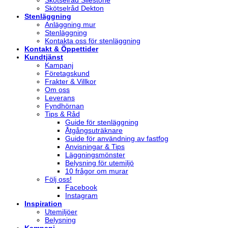
Skötselråd Silestone
Skötselråd Dekton
Stenläggning
Anläggning mur
Stenläggning
Kontakta oss för stenläggning
Kontakt & Öppettider
Kundtjänst
Kampanj
Företagskund
Frakter & Villkor
Om oss
Leverans
Fyndhörnan
Tips & Råd
Guide för stenläggning
Åtgångsuträknare
Guide för användning av fastfog
Anvisningar & Tips
Läggningsmönster
Belysning för utemiljö
10 frågor om murar
Följ oss!
Facebook
Instagram
Inspiration
Utemiljöer
Belysning