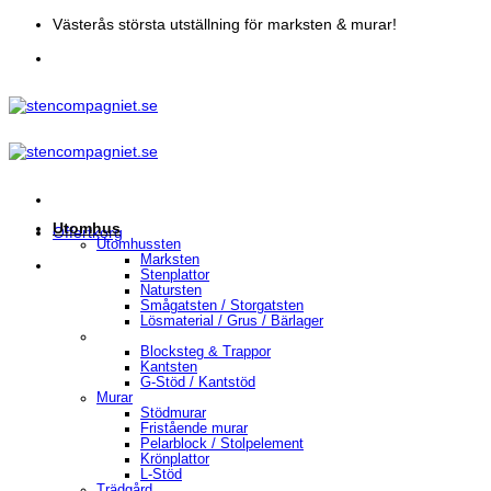
Skip
Västerås största utställning för marksten & murar!
to
content
Utomhus
Offertkorg
Utomhussten
Marksten
Stenplattor
Natursten
Smågatsten / Storgatsten
Lösmaterial / Grus / Bärlager
Blocksteg & Trappor
Kantsten
G-Stöd / Kantstöd
Murar
Stödmurar
Fristående murar
Pelarblock / Stolpelement
Krönplattor
L-Stöd
Trädgård