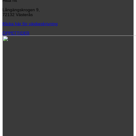
Hitta hit
Långängskrogen 9,
72132 Västerås
Klicka här för vägbeskrivning
ÖPPETTIDER