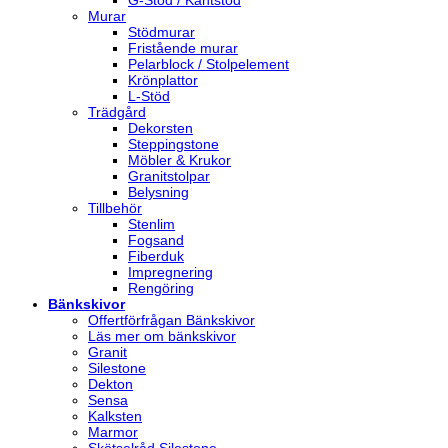
G-Stöd / Kantstöd
Murar
Stödmurar
Fristående murar
Pelarblock / Stolpelement
Krönplattor
L-Stöd
Trädgård
Dekorsten
Steppingstone
Möbler & Krukor
Granitstolpar
Belysning
Tillbehör
Stenlim
Fogsand
Fiberduk
Impregnering
Rengöring
Bänkskivor
Offertförfrågan Bänkskivor
Läs mer om bänkskivor
Granit
Silestone
Dekton
Sensa
Kalksten
Marmor