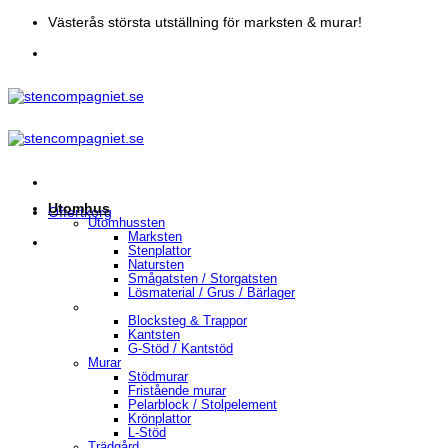
Skip
Västerås största utställning för marksten & murar!
to
content
Utomhus
Offertkorg
Utomhussten
Marksten
Stenplattor
Natursten
Smågatsten / Storgatsten
Lösmaterial / Grus / Bärlager
Blocksteg & Trappor
Kantsten
G-Stöd / Kantstöd
Murar
Stödmurar
Fristående murar
Pelarblock / Stolpelement
Krönplattor
L-Stöd
Trädgård