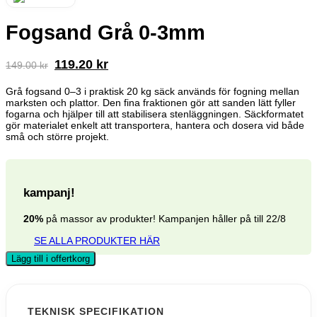
Fogsand Grå 0-3mm
Det
Det
119.20
kr
149.00
kr
ursprungliga
nuvarande
priset
priset
Grå fogsand 0–3 i praktisk 20 kg säck används för fogning mellan
marksten och plattor. Den fina fraktionen gör att sanden lätt fyller
var:
är:
fogarna och hjälper till att stabilisera stenläggningen. Säckformatet
149.00 kr.
119.20 kr.
gör materialet enkelt att transportera, hantera och dosera vid både
små och större projekt.
kampanj!
20%
på massor av produkter! Kampanjen håller på till 22/8
SE ALLA PRODUKTER HÄR
Lägg till i offertkorg
TEKNISK SPECIFIKATION