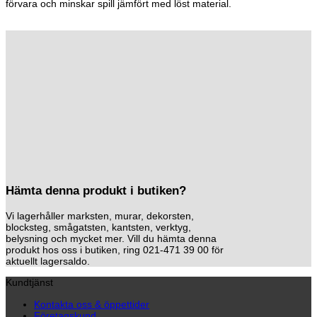
förvara och minskar spill jämfört med löst material.
Hämta denna produkt i butiken?
Vi lagerhåller marksten, murar, dekorsten,
blocksteg, smågatsten, kantsten, verktyg,
belysning och mycket mer. Vill du hämta denna
produkt hos oss i butiken, ring 021-471 39 00 för
aktuellt lagersaldo.
Kundtjänst
Kontakta oss & öppettider
Företagskund