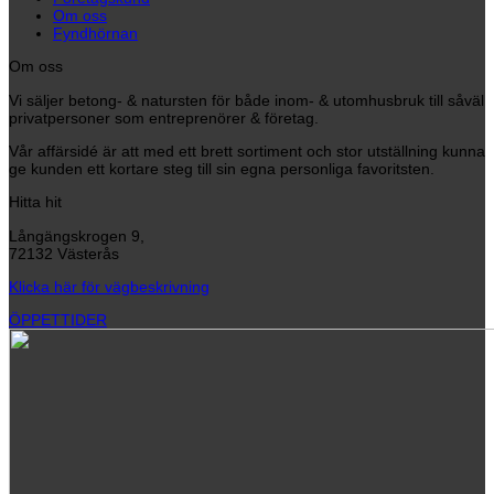
Om oss
Fyndhörnan
Om oss
Vi säljer betong- & natursten för både inom- & utomhusbruk till såväl
privatpersoner som entreprenörer & företag.
Vår affärsidé är att med ett brett sortiment och stor utställning kunna
ge kunden ett kortare steg till sin egna personliga favoritsten.
Hitta hit
Långängskrogen 9,
72132 Västerås
Klicka här för vägbeskrivning
ÖPPETTIDER