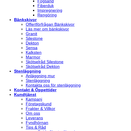
Fogsand
Fiberduk
Impregnering
Rengöring
Bänkskivor
Offertförfrågan Bänkskivor
Läs mer om bänkskivor
Granit
Silestone
Dekton
Sensa
Kalksten
Marmor
Skötselråd Silestone
Skötselråd Dekton
Stenläggning
Anläggning mur
Stenläggning
Kontakta oss för stenläggning
Kontakt & Öppettider
Kundtjänst
Kampanj
Företagskund
Frakter & Villkor
Om oss
Leverans
Fyndhörnan
Tips & Råd