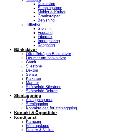
Dekorsten
Steppingstone
Möbler & Krukor
Granitstolpar
Belysning
Tillbehör
Stenlim
Fogsand
Fiberduk
Impregnering
Rengöring
Bänkskivor
Offertförfrågan Bänkskivor
Läs mer om bänkskivor
Granit
Silestone
Dekton
Sensa
Kalksten
Marmor
Skötselråd Silestone
Skötselråd Dekton
Stenläggning
Anläggning mur
Stenläggning
Kontakta oss för stenläggning
Kontakt & Öppettider
Kundtjänst
Kampanj
Företagskund
Frakter & Villkor