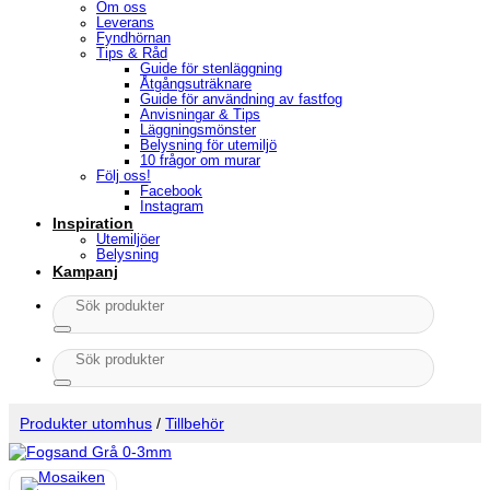
Om oss
Leverans
Fyndhörnan
Tips & Råd
Guide för stenläggning
Åtgångsuträknare
Guide för användning av fastfog
Anvisningar & Tips
Läggningsmönster
Belysning för utemiljö
10 frågor om murar
Följ oss!
Facebook
Instagram
Inspiration
Utemiljöer
Belysning
Kampanj
Sök
efter:
Sök
efter:
Produkter utomhus
/
Tillbehör