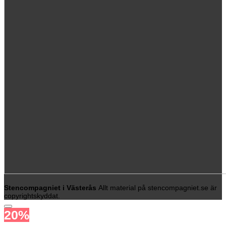
Stencompagniet i Västerås
Allt material på stencompagniet.se är
copyrightskyddat.
20%