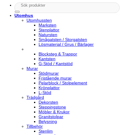
Sök
efter:
Utomhus
Utomhussten
Marksten
Stenplattor
Natursten
Smågatsten / Storgatsten
Lösmaterial / Grus / Bärlager
Blocksteg & Trappor
Kantsten
G-Stöd / Kantstöd
Murar
Stödmurar
Fristående murar
Pelarblock / Stolpelement
Krönplattor
L-Stöd
Trädgård
Dekorsten
Steppingstone
Möbler & Krukor
Granitstolpar
Belysning
Tillbehör
Stenlim