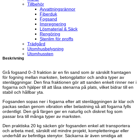
Tillbehör
Avvattningsrännor
Fiberduk
Fogsand
Impregnering
Lösmaterial & Säck
Rengöring
Stenlim för proffs
Trädgård
Utomhusbelysning
Utomhussten
Beskrivning
Grå fogsand 0–3 fraktion är en fin sand som är särskilt framtagen
för fogning mellan marksten, betongplattor och andra typer av
stenläggningar. Den fina fraktionen gör att sanden enkelt rinner ner i
fogarna och hjälper till att låsa stenarna på plats, vilket bidrar till en
stabil och hållbar yta.
Fogsanden sopas ner i fogarna efter att stenläggningen är klar och
packas sedan genom vibration eller belastning så att fogarna fylls
ordentligt. Den grå färgen ger en naturlig och diskret fog som
passar bra till många typer av marksten.
Den praktiska 20 kg säcken gör fogsanden enkel att transportera
och arbeta med, särskilt vid mindre projekt, kompletteringar eller
underhåll av befintliga stenytor. Säckarna är även smidiga att