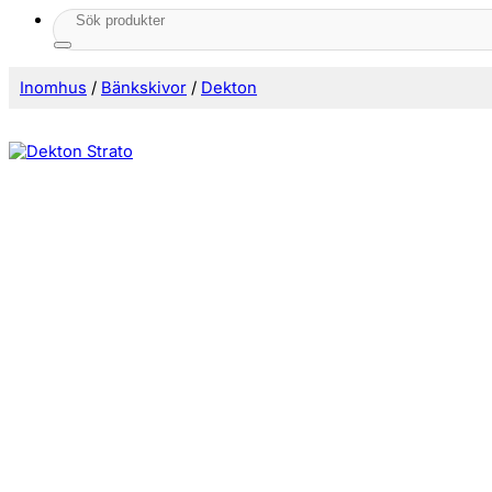
Sök
efter:
Inomhus
/
Bänkskivor
/
Dekton