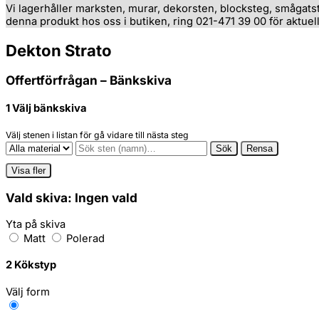
Vi lagerhåller marksten, murar, dekorsten, blocksteg, smågats
denna produkt hos oss i butiken, ring 021-471 39 00 för aktuell
Dekton Strato
Offertförfrågan – Bänkskiva
1
Välj bänkskiva
Välj stenen i listan för gå vidare till nästa steg
Sök
Rensa
Visa fler
Vald skiva:
Ingen vald
Yta på skiva
Matt
Polerad
2
Kökstyp
Välj form