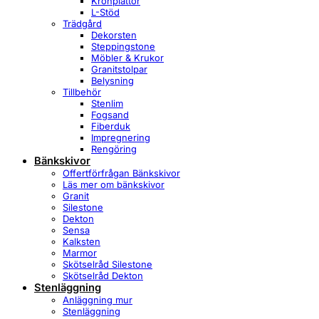
Krönplattor
L-Stöd
Trädgård
Dekorsten
Steppingstone
Möbler & Krukor
Granitstolpar
Belysning
Tillbehör
Stenlim
Fogsand
Fiberduk
Impregnering
Rengöring
Bänkskivor
Offertförfrågan Bänkskivor
Läs mer om bänkskivor
Granit
Silestone
Dekton
Sensa
Kalksten
Marmor
Skötselråd Silestone
Skötselråd Dekton
Stenläggning
Anläggning mur
Stenläggning