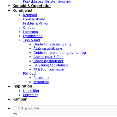
Kontakta oss för stenläggning
Kontakt & Öppettider
Kundtjänst
Kampanj
Företagskund
Frakter & Villkor
Om oss
Leverans
Fyndhörnan
Tips & Råd
Guide för stenläggning
Åtgångsuträknare
Guide för användning av fastfog
Anvisningar & Tips
Läggningsmönster
Belysning för utemiljö
10 frågor om murar
Följ oss!
Facebook
Instagram
Inspiration
Utemiljöer
Belysning
Kampanj
Sök
efter: