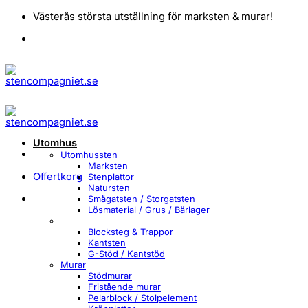
Skip
Västerås största utställning för marksten & murar!
to
content
Utomhus
Utomhussten
Marksten
Offertkorg
Stenplattor
Natursten
Smågatsten / Storgatsten
Lösmaterial / Grus / Bärlager
Blocksteg & Trappor
Kantsten
G-Stöd / Kantstöd
Murar
Stödmurar
Fristående murar
Pelarblock / Stolpelement