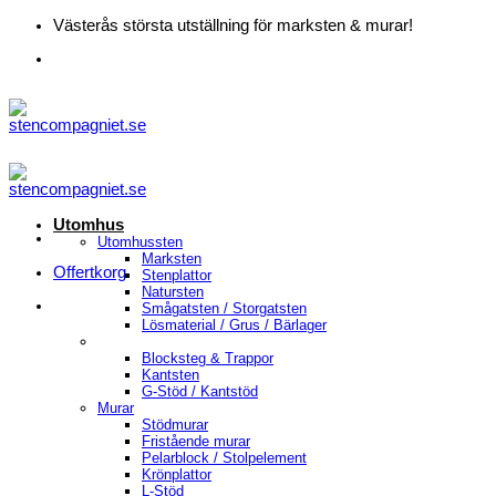
Skip
Västerås största utställning för marksten & murar!
to
content
Utomhus
Utomhussten
Marksten
Offertkorg
Stenplattor
Natursten
Smågatsten / Storgatsten
Lösmaterial / Grus / Bärlager
Blocksteg & Trappor
Kantsten
G-Stöd / Kantstöd
Murar
Stödmurar
Fristående murar
Pelarblock / Stolpelement
Krönplattor
L-Stöd