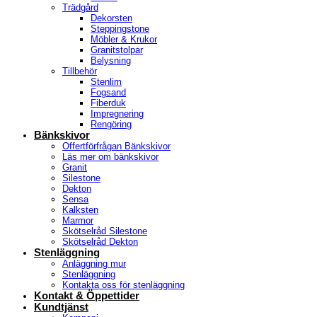
Trädgård
Dekorsten
Steppingstone
Möbler & Krukor
Granitstolpar
Belysning
Tillbehör
Stenlim
Fogsand
Fiberduk
Impregnering
Rengöring
Bänkskivor
Offertförfrågan Bänkskivor
Läs mer om bänkskivor
Granit
Silestone
Dekton
Sensa
Kalksten
Marmor
Skötselråd Silestone
Skötselråd Dekton
Stenläggning
Anläggning mur
Stenläggning
Kontakta oss för stenläggning
Kontakt & Öppettider
Kundtjänst