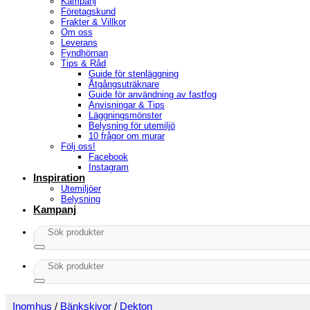
Kampanj
Företagskund
Frakter & Villkor
Om oss
Leverans
Fyndhörnan
Tips & Råd
Guide för stenläggning
Åtgångsuträknare
Guide för användning av fastfog
Anvisningar & Tips
Läggningsmönster
Belysning för utemiljö
10 frågor om murar
Följ oss!
Facebook
Instagram
Inspiration
Utemiljöer
Belysning
Kampanj
Sök
efter:
Sök
efter:
Inomhus
/
Bänkskivor
/
Dekton