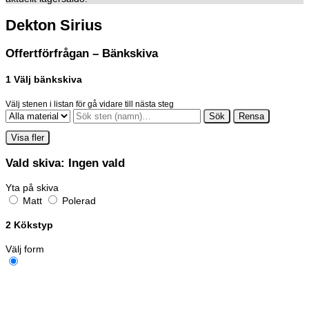
Dekton Sirius
Offertförfrågan – Bänkskiva
1
Välj bänkskiva
Välj stenen i listan för gå vidare till nästa steg
Sök
Rensa
Visa fler
Vald skiva:
Ingen vald
Yta på skiva
Matt
Polerad
2
Kökstyp
Välj form