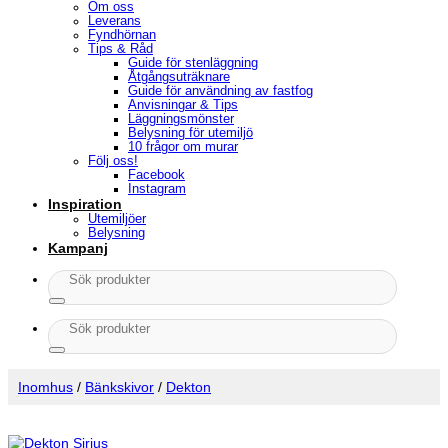
Om oss
Leverans
Fyndhörnan
Tips & Råd
Guide för stenläggning
Åtgångsuträknare
Guide för användning av fastfog
Anvisningar & Tips
Läggningsmönster
Belysning för utemiljö
10 frågor om murar
Följ oss!
Facebook
Instagram
Inspiration
Utemiljöer
Belysning
Kampanj
Sök
efter:
Sök
efter:
Inomhus
/
Bänkskivor
/
Dekton