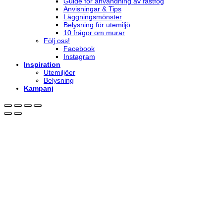
Guide för användning av fastfog
Anvisningar & Tips
Läggningsmönster
Belysning för utemiljö
10 frågor om murar
Följ oss!
Facebook
Instagram
Inspiration
Utemiljöer
Belysning
Kampanj