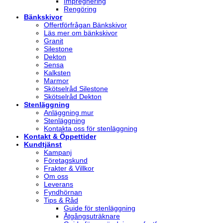
Impregnering
Rengöring
Bänkskivor
Offertförfrågan Bänkskivor
Läs mer om bänkskivor
Granit
Silestone
Dekton
Sensa
Kalksten
Marmor
Skötselråd Silestone
Skötselråd Dekton
Stenläggning
Anläggning mur
Stenläggning
Kontakta oss för stenläggning
Kontakt & Öppettider
Kundtjänst
Kampanj
Företagskund
Frakter & Villkor
Om oss
Leverans
Fyndhörnan
Tips & Råd
Guide för stenläggning
Åtgångsuträknare