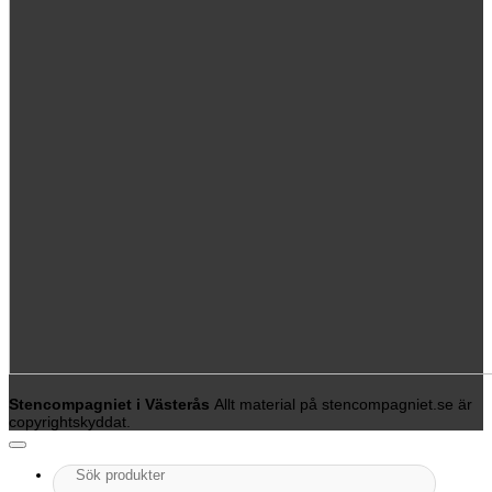
Stencompagniet i Västerås
Allt material på stencompagniet.se är
copyrightskyddat.
Sök
efter: