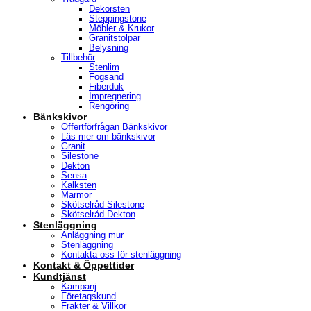
Dekorsten
Steppingstone
Möbler & Krukor
Granitstolpar
Belysning
Tillbehör
Stenlim
Fogsand
Fiberduk
Impregnering
Rengöring
Bänkskivor
Offertförfrågan Bänkskivor
Läs mer om bänkskivor
Granit
Silestone
Dekton
Sensa
Kalksten
Marmor
Skötselråd Silestone
Skötselråd Dekton
Stenläggning
Anläggning mur
Stenläggning
Kontakta oss för stenläggning
Kontakt & Öppettider
Kundtjänst
Kampanj
Företagskund
Frakter & Villkor