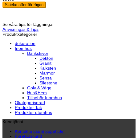
Skicka offertförfrågan
Se våra tips för läggningar
Anvisningar & Tips
Produktkategorier
dekoration
Inomhus
Bänkskivor
Dekton
Granit
Kalksten
Marmor
Sensa
Silestone
Golv & Vägg
Hus&Hem
Tillbehör Inomhus
Okategoriserad
Produkter Tak
Produkter utomhus
Kundtjänst
Kontakta oss & öppettider
Företagskund