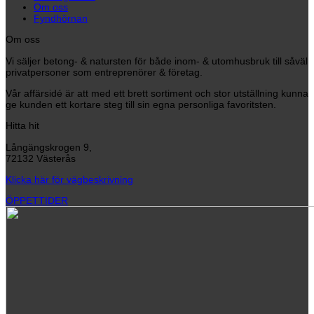
Om oss
Fyndhörnan
Om oss
Vi säljer betong- & natursten för både inom- & utomhusbruk till såväl
privatpersoner som entreprenörer & företag.
Vår affärsidé är att med ett brett sortiment och stor utställning kunna
ge kunden ett kortare steg till sin egna personliga favoritsten.
Hitta hit
Långängskrogen 9,
72132 Västerås
Klicka här för vägbeskrivning
ÖPPETTIDER