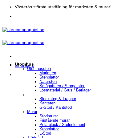
Skip
Västerås största utställning för marksten & murar!
to
content
Utomhus
Offertkorg
Utomhussten
Marksten
Stenplattor
Natursten
Smågatsten / Storgatsten
Lösmaterial / Grus / Bärlager
Blocksteg & Trappor
Kantsten
G-Stöd / Kantstöd
Murar
Stödmurar
Fristående murar
Pelarblock / Stolpelement
Krönplattor
L-Stöd
Trädgård