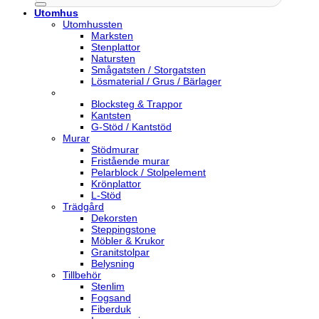
Utomhus
Utomhussten
Marksten
Stenplattor
Natursten
Smågatsten / Storgatsten
Lösmaterial / Grus / Bärlager
Blocksteg & Trappor
Kantsten
G-Stöd / Kantstöd
Murar
Stödmurar
Fristående murar
Pelarblock / Stolpelement
Krönplattor
L-Stöd
Trädgård
Dekorsten
Steppingstone
Möbler & Krukor
Granitstolpar
Belysning
Tillbehör
Stenlim
Fogsand
Fiberduk