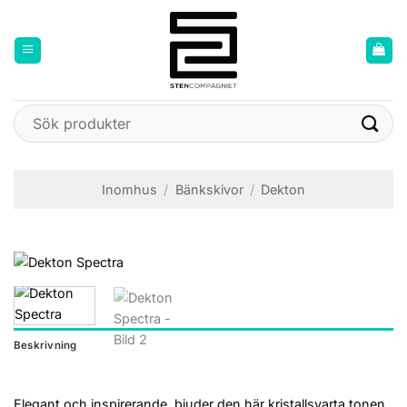
Skip
to
content
Sök
efter:
Inomhus
/
Bänkskivor
/
Dekton
Beskrivning
Elegant och inspirerande, bjuder den här kristallsvarta tonen