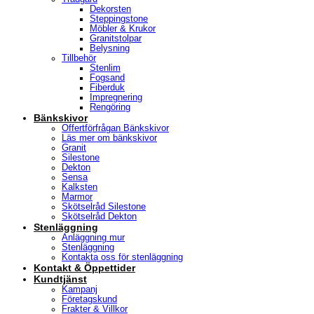
Dekorsten
Steppingstone
Möbler & Krukor
Granitstolpar
Belysning
Tillbehör
Stenlim
Fogsand
Fiberduk
Impregnering
Rengöring
Bänkskivor
Offertförfrågan Bänkskivor
Läs mer om bänkskivor
Granit
Silestone
Dekton
Sensa
Kalksten
Marmor
Skötselråd Silestone
Skötselråd Dekton
Stenläggning
Anläggning mur
Stenläggning
Kontakta oss för stenläggning
Kontakt & Öppettider
Kundtjänst
Kampanj
Företagskund
Frakter & Villkor