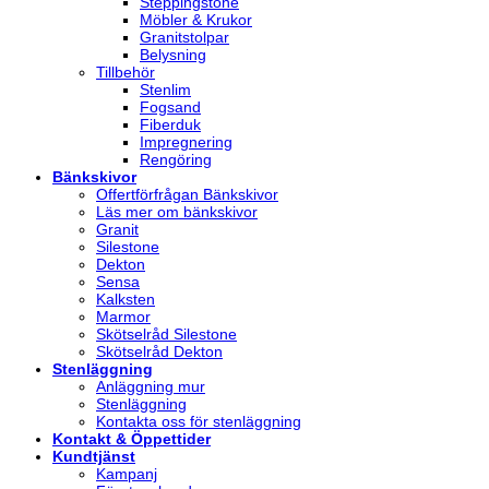
Steppingstone
Möbler & Krukor
Granitstolpar
Belysning
Tillbehör
Stenlim
Fogsand
Fiberduk
Impregnering
Rengöring
Bänkskivor
Offertförfrågan Bänkskivor
Läs mer om bänkskivor
Granit
Silestone
Dekton
Sensa
Kalksten
Marmor
Skötselråd Silestone
Skötselråd Dekton
Stenläggning
Anläggning mur
Stenläggning
Kontakta oss för stenläggning
Kontakt & Öppettider
Kundtjänst
Kampanj