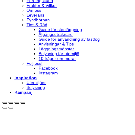
Företagskund
Frakter & Villkor
Om oss
Leverans
Fyndhörnan
Tips & Råd
Guide för stenläggning
Åtgångsuträknare
Guide för användning av fastfog
Anvisningar & Tips
Läggningsmönster
Belysning för utemiljö
10 frågor om murar
Följ oss!
Facebook
Instagram
Inspiration
Utemiljöer
Belysning
Kampanj