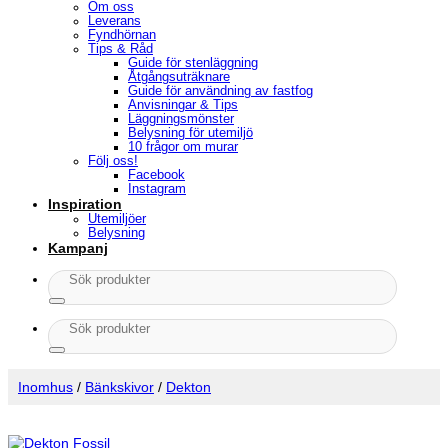
Om oss
Leverans
Fyndhörnan
Tips & Råd
Guide för stenläggning
Åtgångsuträknare
Guide för användning av fastfog
Anvisningar & Tips
Läggningsmönster
Belysning för utemiljö
10 frågor om murar
Följ oss!
Facebook
Instagram
Inspiration
Utemiljöer
Belysning
Kampanj
Sök
efter:
Sök
efter:
Inomhus
/
Bänkskivor
/
Dekton