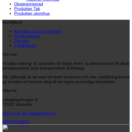
Okategoriserad
Produkter Tak
Produkter utomhus
Kundtjänst
Kontakta oss & öppettider
Företagskund
Om oss
Fyndhörnan
Om oss
Vi säljer betong- & natursten för både inom- & utomhusbruk till såväl
privatpersoner som entreprenörer & företag.
Vår affärsidé är att med ett brett sortiment och stor utställning kunna
ge kunden ett kortare steg till sin egna personliga favoritsten.
Hitta hit
Långängskrogen 9,
72132 Västerås
Klicka här för vägbeskrivning
ÖPPETTIDER