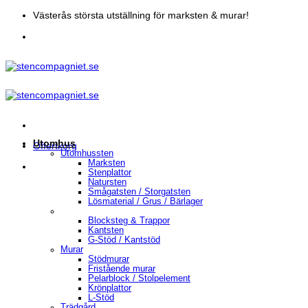
Skip
Västerås största utställning för marksten & murar!
to
content
Utomhus
Offertkorg
Utomhussten
Marksten
Stenplattor
Natursten
Smågatsten / Storgatsten
Lösmaterial / Grus / Bärlager
Blocksteg & Trappor
Kantsten
G-Stöd / Kantstöd
Murar
Stödmurar
Fristående murar
Pelarblock / Stolpelement
Krönplattor
L-Stöd
Trädgård