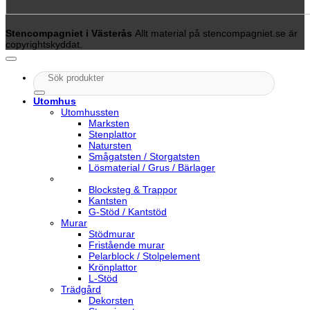
Stencompagniet i Västerås
Allt material på stencompagniet.se är
copyrightskyddat.
Sök
efter:
Utomhus
Utomhussten
Marksten
Stenplattor
Natursten
Smågatsten / Storgatsten
Lösmaterial / Grus / Bärlager
Blocksteg & Trappor
Kantsten
G-Stöd / Kantstöd
Murar
Stödmurar
Fristående murar
Pelarblock / Stolpelement
Krönplattor
L-Stöd
Trädgård
Dekorsten