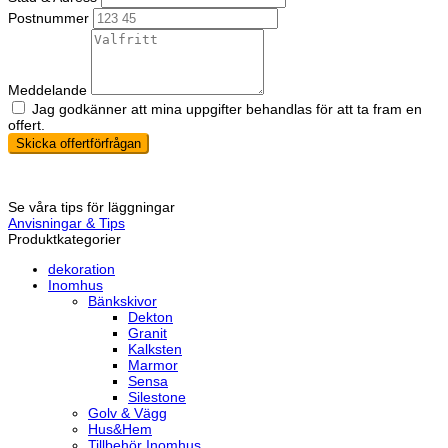
Postnummer
Meddelande
Jag godkänner att mina uppgifter behandlas för att ta fram en
offert.
Skicka offertförfrågan
Se våra tips för läggningar
Anvisningar & Tips
Produktkategorier
dekoration
Inomhus
Bänkskivor
Dekton
Granit
Kalksten
Marmor
Sensa
Silestone
Golv & Vägg
Hus&Hem
Tillbehör Inomhus