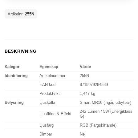
Artikelnr:
255N
BESKRIVNING
Kategori
Egenskap
Värde
Identifiering
Artikelnummer
255N
EAN-kod
8719979284589
Produktvikt
1,447 kg
Belysning
Ljuskälla
Smart MR16 (ingår, utbytbar)
242 Lumen / 5W (Energiklass
Ljusflöde & Effekt
G)
Ljusfärg
RGB (Färgskiftande)
Dimbar
Nej