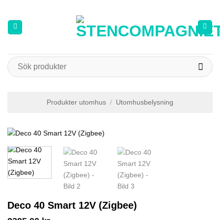
Skip
to
content
Sök
efter:
Produkter utomhus
/
Utomhusbelysning
Deco 40 Smart 12V (Zigbee)