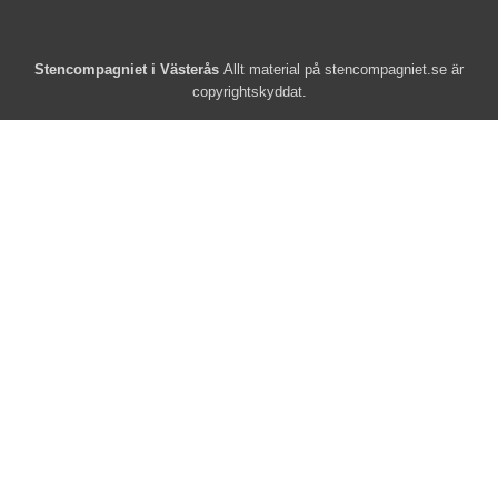
Stencompagniet i Västerås
Allt material på stencompagniet.se är
copyrightskyddat.