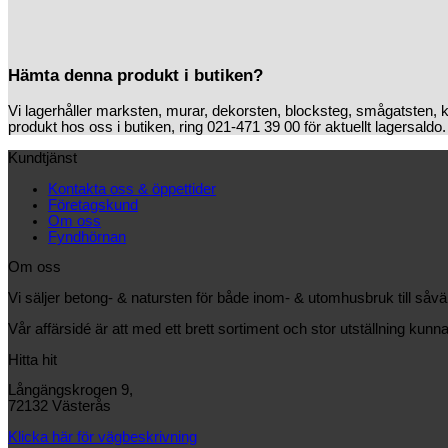
Hämta denna produkt i butiken?
Vi lagerhåller marksten, murar, dekorsten, blocksteg, smågatsten, 
produkt hos oss i butiken, ring 021-471 39 00 för aktuellt lagersaldo.
Kundtjänst
Kontakta oss & öppettider
Företagskund
Om oss
Fyndhörnan
Om oss
Vi säljer betong- & natursten för både inom- & utomhusbruk till såv
Vår affärsidé är att med ett brett sortiment och stor utställning kunna
Hitta hit
Långängskrogen 9,
72132 Västerås
Klicka här för vägbeskrivning