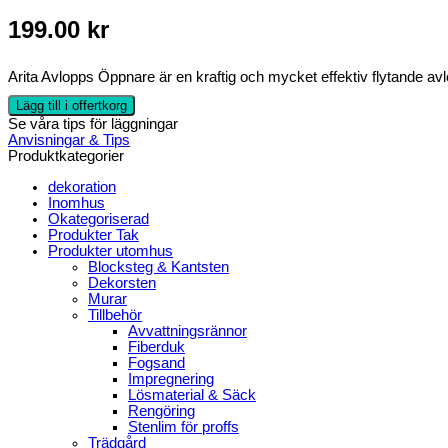
199.00
kr
Arita Avlopps Öppnare är en kraftig och mycket effektiv flytande a
Lägg till i offertkorg
Se våra tips för läggningar
Anvisningar & Tips
Produktkategorier
dekoration
Inomhus
Okategoriserad
Produkter Tak
Produkter utomhus
Blocksteg & Kantsten
Dekorsten
Murar
Tillbehör
Avvattningsrännor
Fiberduk
Fogsand
Impregnering
Lösmaterial & Säck
Rengöring
Stenlim för proffs
Trädgård