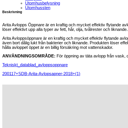
Utomhusbelysning
Utomhussten
Beskrivning
Arita Avlopps Öppnare är en kraftig och mycket effektiv flytande av
löser effektivt upp alla typer av fett, hår, olja, tvålrester och liknande.
Arita Avloppsöppnare är en kraftig och mycket effektiv flytande avlo
även bort dålig lukt från bakterier och liknande. Produkten löser effekt
hålla avloppet öppet är en billig försäkring mot vattenskador.
ANVÄNDNINGSOMRÅDE:
För öppning av täta avlopp från vask, d
Tekniskt_datablad_avloppsoppnare
200117+SDB-Arita-Avlopsapner-2018+(1)