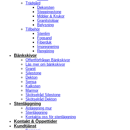
Trädgård
Dekorsten
Steppingstone
Möbler & Krukor
Granitstolpar
Belysning
Tillbehör
Stenlim
Fogsand
Fiberduk
Impregnering
Rengöring
Bänkskivor
Offertförfrågan Bänkskivor
Läs mer om bänkskivor
Granit
Silestone
Dekton
Sensa
Kalksten
Marmor
Skötselråd Silestone
Skötselråd Dekton
Stenläggning
Anläggning mur
Stenläggning
Kontakta oss för stenläggning
Kontakt & Öppettider
Kundtjänst