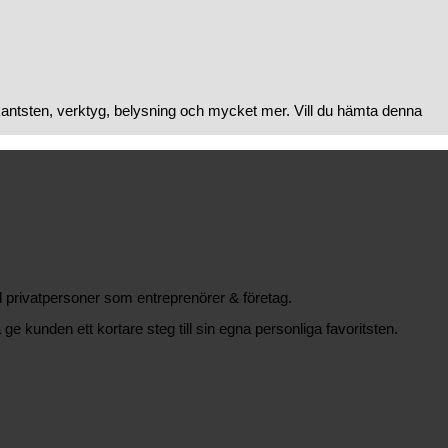
kantsten, verktyg, belysning och mycket mer. Vill du hämta denna
äl privatpersoner som entreprenörer & företag.
 ge kunden ett kortare steg till sin egna personliga favoritsten.