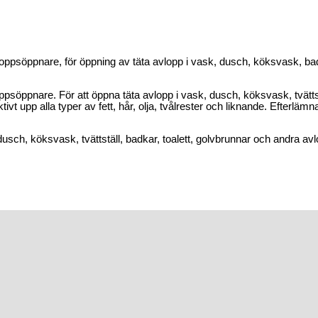
loppsöppnare, för öppning av täta avlopp i vask, dusch, köksvask, ba
ppsöppnare. För att öppna täta avlopp i vask, dusch, köksvask, tvättst
ivt upp alla typer av fett, hår, olja, tvålrester och liknande. Efterlämn
usch, köksvask, tvättställ, badkar, toalett, golvbrunnar och andra avl