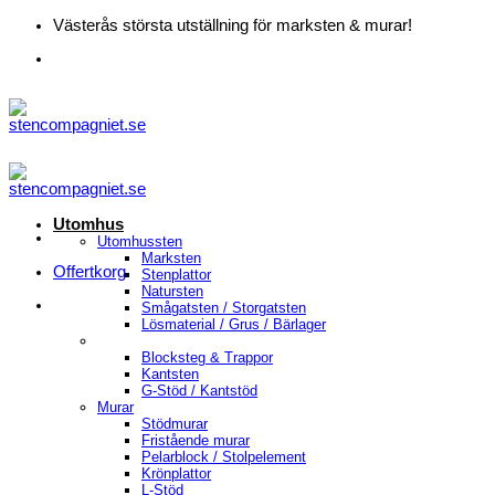
Skip
Västerås största utställning för marksten & murar!
to
content
Utomhus
Utomhussten
Marksten
Offertkorg
Stenplattor
Natursten
Smågatsten / Storgatsten
Lösmaterial / Grus / Bärlager
Blocksteg & Trappor
Kantsten
G-Stöd / Kantstöd
Murar
Stödmurar
Fristående murar
Pelarblock / Stolpelement
Krönplattor
L-Stöd