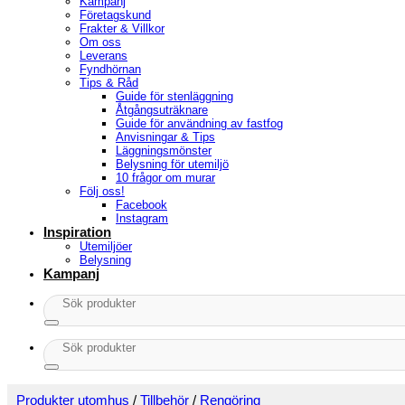
Kampanj
Företagskund
Frakter & Villkor
Om oss
Leverans
Fyndhörnan
Tips & Råd
Guide för stenläggning
Åtgångsuträknare
Guide för användning av fastfog
Anvisningar & Tips
Läggningsmönster
Belysning för utemiljö
10 frågor om murar
Följ oss!
Facebook
Instagram
Inspiration
Utemiljöer
Belysning
Kampanj
Sök
efter:
Sök
efter:
Produkter utomhus
/
Tillbehör
/
Rengöring