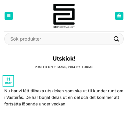
Skip
to
content
Sök
efter:
Utskick!
POSTED ON
11 MARS, 2014
BY
TOBIAS
11
mar
Nu har vi fått tillbaka utskicken som ska ut till kunder runt om
i Västerås. De har börjat delas ut en del och det kommer att
fortsätta löpande under veckan.