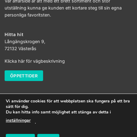
Vår affärsidé är att med ett brett sortiment och stor
utställning kunna ge kunden ett kortare steg till sin egna
personliga favoritsten.
Hitta hit
Långängskrogen 9,
72132 Västerås
Klicka här för vägbeskrivning
ÖPPETTIDER
Vi använder cookies för att webbplatsen ska fungera på ett bra
sätt för dig.
Du kan hitta info samt möjlighet att stänga av detta i
inställningar
.
Stencompagniet i Västerås
Allt material på stencompagniet.se är