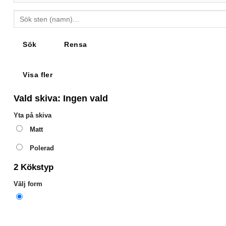
Sök
Rensa
Visa fler
Vald skiva:
Ingen vald
Yta på skiva
Matt
Polerad
2
Kökstyp
Välj form