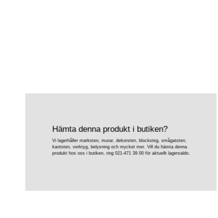
Hämta denna produkt i butiken?
Vi lagerhåller marksten, murar, dekorsten, blocksteg, smågatsten,
kantsten, verktyg, belysning och mycket mer. Vill du hämta denna
produkt hos oss i butiken, ring 021-471 39 00 för aktuellt lagersaldo.