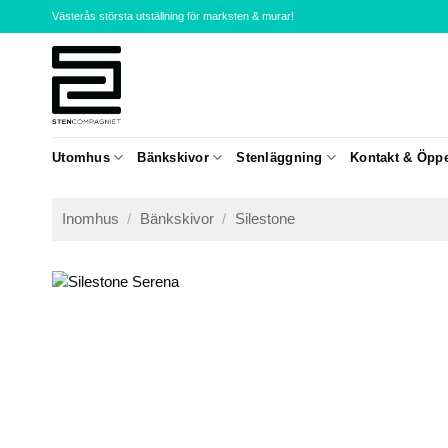
Skip
Västerås största utställning för marksten & murar!
to
content
Utomhus
Bänkskivor
Stenläggning
Kontakt & Öppe
Inomhus
/
Bänkskivor
/
Silestone