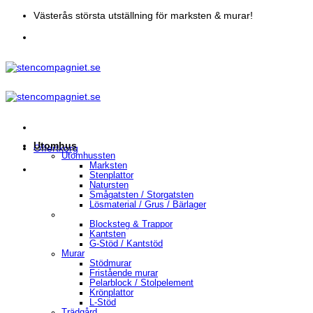
Skip
Västerås största utställning för marksten & murar!
to
content
Utomhus
Offertkorg
Utomhussten
Marksten
Stenplattor
Natursten
Smågatsten / Storgatsten
Lösmaterial / Grus / Bärlager
Blocksteg & Trappor
Kantsten
G-Stöd / Kantstöd
Murar
Stödmurar
Fristående murar
Pelarblock / Stolpelement
Krönplattor
L-Stöd
Trädgård