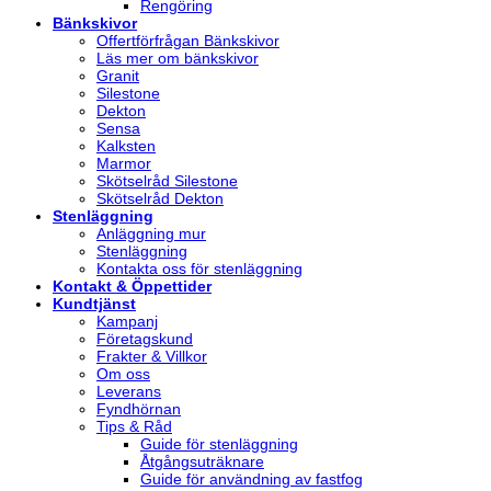
Rengöring
Bänkskivor
Offertförfrågan Bänkskivor
Läs mer om bänkskivor
Granit
Silestone
Dekton
Sensa
Kalksten
Marmor
Skötselråd Silestone
Skötselråd Dekton
Stenläggning
Anläggning mur
Stenläggning
Kontakta oss för stenläggning
Kontakt & Öppettider
Kundtjänst
Kampanj
Företagskund
Frakter & Villkor
Om oss
Leverans
Fyndhörnan
Tips & Råd
Guide för stenläggning
Åtgångsuträknare
Guide för användning av fastfog