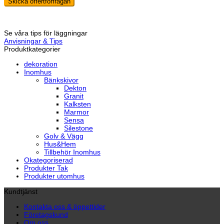
Skicka offertförfrågan
Se våra tips för läggningar
Anvisningar & Tips
Produktkategorier
dekoration
Inomhus
Bänkskivor
Dekton
Granit
Kalksten
Marmor
Sensa
Silestone
Golv & Vägg
Hus&Hem
Tillbehör Inomhus
Okategoriserad
Produkter Tak
Produkter utomhus
Kundtjänst
Kontakta oss & öppettider
Företagskund
Om oss