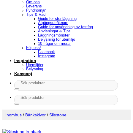
Om oss
Leverans
Fyndhörnan
Tips & Råd
Guide för stenläggning
Åtgångsuträknare
Guide för användning av fastfog
Anvisningar & Tips
Läggningsmönster
Belysning för utemiljö
10 frågor om murar
Följ oss!
Facebook
Instagram
Inspiration
Utemiljöer
Belysning
Kampanj
Sök
efter:
Sök
efter:
Inomhus
/
Bänkskivor
/
Silestone