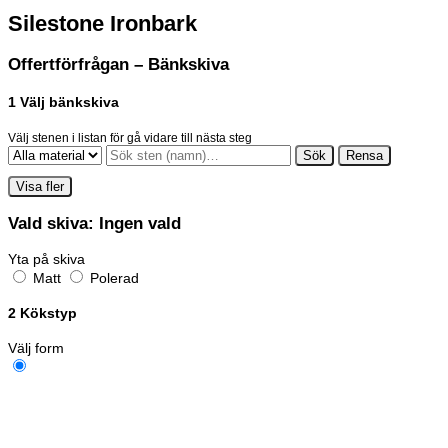
Silestone Ironbark
Offertförfrågan – Bänkskiva
1
Välj bänkskiva
Välj stenen i listan för gå vidare till nästa steg
Sök
Rensa
Visa fler
Vald skiva:
Ingen vald
Yta på skiva
Matt
Polerad
2
Kökstyp
Välj form