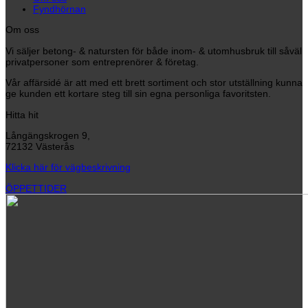
Fyndhörnan
Om oss
Vi säljer betong- & natursten för både inom- & utomhusbruk till såväl
privatpersoner som entreprenörer & företag.
Vår affärsidé är att med ett brett sortiment och stor utställning kunna
ge kunden ett kortare steg till sin egna personliga favoritsten.
Hitta hit
Långängskrogen 9,
72132 Västerås
Klicka här för vägbeskrivning
ÖPPETTIDER