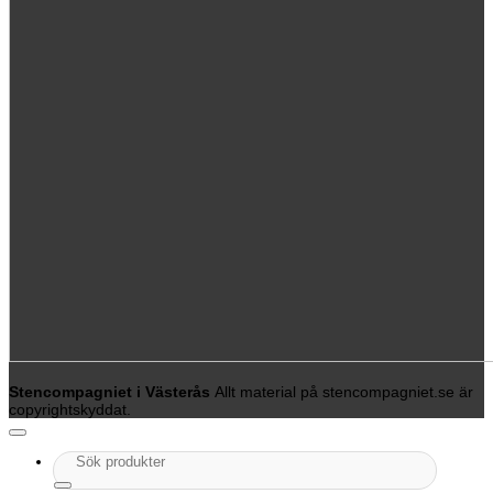
Stencompagniet i Västerås
Allt material på stencompagniet.se är
copyrightskyddat.
Sök
efter: