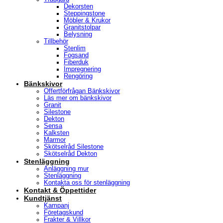
Dekorsten
Steppingstone
Möbler & Krukor
Granitstolpar
Belysning
Tillbehör
Stenlim
Fogsand
Fiberduk
Impregnering
Rengöring
Bänkskivor
Offertförfrågan Bänkskivor
Läs mer om bänkskivor
Granit
Silestone
Dekton
Sensa
Kalksten
Marmor
Skötselråd Silestone
Skötselråd Dekton
Stenläggning
Anläggning mur
Stenläggning
Kontakta oss för stenläggning
Kontakt & Öppettider
Kundtjänst
Kampanj
Företagskund
Frakter & Villkor