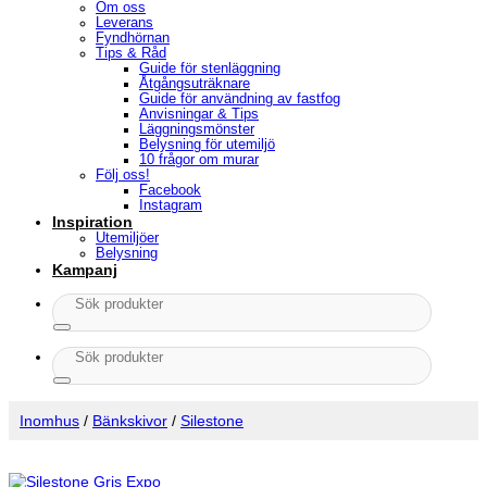
Om oss
Leverans
Fyndhörnan
Tips & Råd
Guide för stenläggning
Åtgångsuträknare
Guide för användning av fastfog
Anvisningar & Tips
Läggningsmönster
Belysning för utemiljö
10 frågor om murar
Följ oss!
Facebook
Instagram
Inspiration
Utemiljöer
Belysning
Kampanj
Sök
efter:
Sök
efter:
Inomhus
/
Bänkskivor
/
Silestone