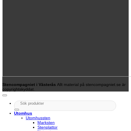
Stencompagniet i Västerås
Allt material på stencompagniet.se är
copyrightskyddat.
Sök
efter:
Utomhus
Utomhussten
Marksten
Stenplattor