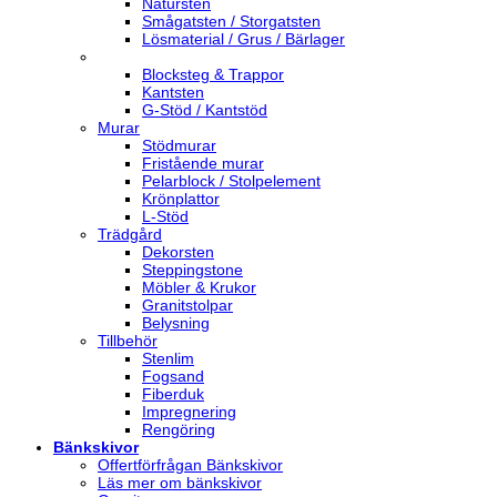
Natursten
Smågatsten / Storgatsten
Lösmaterial / Grus / Bärlager
Blocksteg & Trappor
Kantsten
G-Stöd / Kantstöd
Murar
Stödmurar
Fristående murar
Pelarblock / Stolpelement
Krönplattor
L-Stöd
Trädgård
Dekorsten
Steppingstone
Möbler & Krukor
Granitstolpar
Belysning
Tillbehör
Stenlim
Fogsand
Fiberduk
Impregnering
Rengöring
Bänkskivor
Offertförfrågan Bänkskivor
Läs mer om bänkskivor