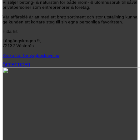
Vi säljer betong- & natursten för både inom- & utomhusbruk till såväl
privatpersoner som entreprenörer & företag.
Vår affärsidé är att med ett brett sortiment och stor utställning kunna
ge kunden ett kortare steg till sin egna personliga favoritsten.
Hitta hit
Långängskrogen 9,
72132 Västerås
Klicka här för vägbeskrivning
ÖPPETTIDER