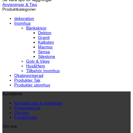
Anvisningar & Tips
Produktkategorier
dekoration
Inomhus
Bänkskivor
Dekton
Granit
Kalksten
Marmor
Sensa
Silestone
Golv & Vägg
Hus&Hem
Tillbehör Inomhus
Okategoriserad
Produkter Tak
Produkter utomhus
Kundtjänst
Kontakta oss & öppettider
Företagskund
Om oss
Fyndhörnan
Om oss