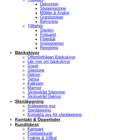
Dekorsten
Steppingstone
Möbler & Krukor
Granitstolpar
Belysning
Tillbehör
Stenlim
Fogsand
Fiberduk
Impregnering
Rengöring
Bänkskivor
Offertförfrågan Bänkskivor
Läs mer om bänkskivor
Granit
Silestone
Dekton
Sensa
Kalksten
Marmor
Skötselråd Silestone
Skötselråd Dekton
Stenläggning
Anläggning mur
Stenläggning
Kontakta oss för stenläggning
Kontakt & Öppettider
Kundtjänst
Kampanj
Företagskund
Frakter & Villkor