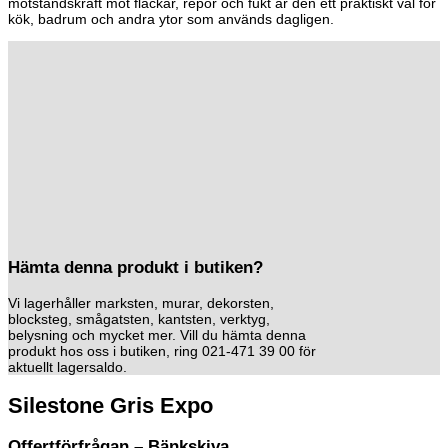
motståndskraft mot fläckar, repor och fukt är den ett praktiskt val för
kök, badrum och andra ytor som används dagligen.
Hämta denna produkt i butiken?
Vi lagerhåller marksten, murar, dekorsten,
blocksteg, smågatsten, kantsten, verktyg,
belysning och mycket mer. Vill du hämta denna
produkt hos oss i butiken, ring 021-471 39 00 för
aktuellt lagersaldo.
Silestone Gris Expo
Offertförfrågan – Bänkskiva