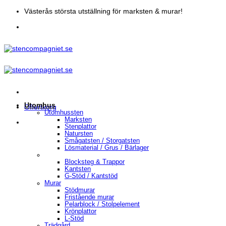
Skip
Västerås största utställning för marksten & murar!
to
content
Utomhus
Offertkorg
Utomhussten
Marksten
Stenplattor
Natursten
Smågatsten / Storgatsten
Lösmaterial / Grus / Bärlager
Blocksteg & Trappor
Kantsten
G-Stöd / Kantstöd
Murar
Stödmurar
Fristående murar
Pelarblock / Stolpelement
Krönplattor
L-Stöd
Trädgård