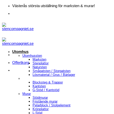
Skip
Västerås största utställning för marksten & murar!
to
content
Utomhus
Utomhussten
Marksten
Offertkorg
Stenplattor
Natursten
Smågatsten / Storgatsten
Lösmaterial / Grus / Bärlager
Blocksteg & Trappor
Kantsten
G-Stöd / Kantstöd
Murar
Stödmurar
Fristående murar
Pelarblock / Stolpelement
Krönplattor
L-Stöd