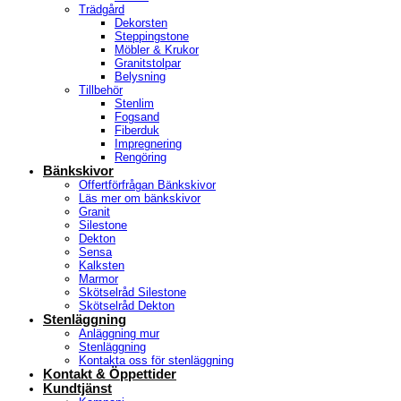
Trädgård
Dekorsten
Steppingstone
Möbler & Krukor
Granitstolpar
Belysning
Tillbehör
Stenlim
Fogsand
Fiberduk
Impregnering
Rengöring
Bänkskivor
Offertförfrågan Bänkskivor
Läs mer om bänkskivor
Granit
Silestone
Dekton
Sensa
Kalksten
Marmor
Skötselråd Silestone
Skötselråd Dekton
Stenläggning
Anläggning mur
Stenläggning
Kontakta oss för stenläggning
Kontakt & Öppettider
Kundtjänst