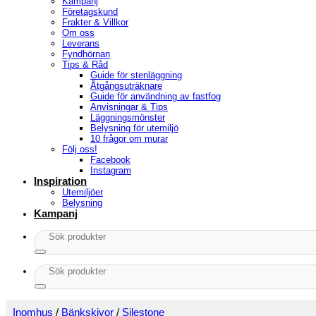
Kampanj
Företagskund
Frakter & Villkor
Om oss
Leverans
Fyndhörnan
Tips & Råd
Guide för stenläggning
Åtgångsuträknare
Guide för användning av fastfog
Anvisningar & Tips
Läggningsmönster
Belysning för utemiljö
10 frågor om murar
Följ oss!
Facebook
Instagram
Inspiration
Utemiljöer
Belysning
Kampanj
Sök
efter:
Sök
efter:
Inomhus
/
Bänkskivor
/
Silestone