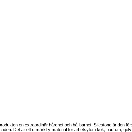
r produkten en extraordinär hårdhet och hållbarhet. Silestone är den fö
aden. Det är ett utmärkt ytmaterial för arbetsytor i kök, badrum, g