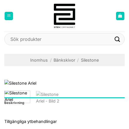
Skip
to
content
Sök
efter:
Inomhus
/
Bänkskivor
/
Silestone
Beskrivning
Tillgängliga ytbehandlingar