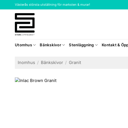
Skip
Västerås största utställning för marksten & murar!
to
content
Utomhus
Bänkskivor
Stenläggning
Kontakt & Öpp
Inomhus
/
Bänkskivor
/
Granit