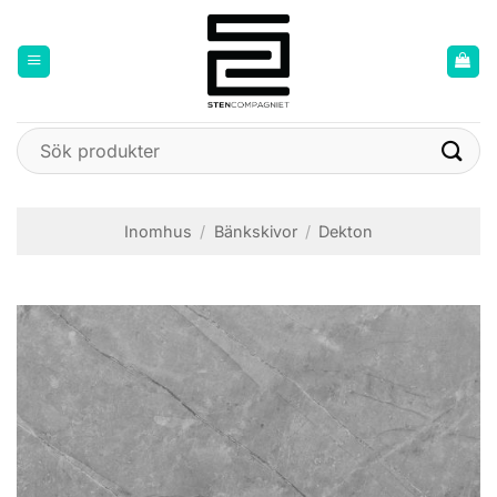
Skip
to
content
Sök
efter:
Inomhus
/
Bänkskivor
/
Dekton