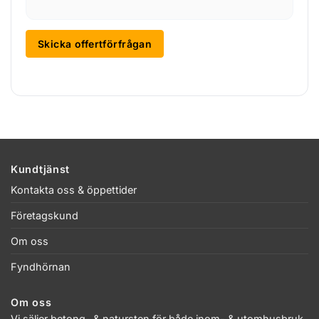
Skicka offertförfrågan
Kundtjänst
Kontakta oss & öppettider
Företagskund
Om oss
Fyndhörnan
Om oss
Vi säljer betong- & natursten för både inom- & utomhusbruk