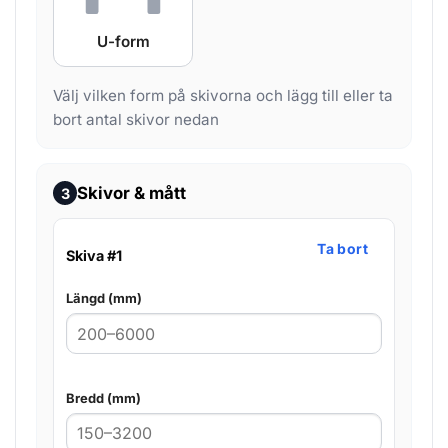
U-form
Välj vilken form på skivorna och lägg till eller ta
bort antal skivor nedan
Skivor & mått
3
Ta bort
Skiva #1
Längd (mm)
Bredd (mm)