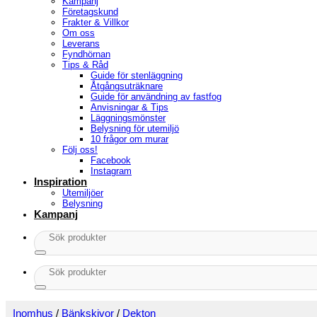
Kampanj
Företagskund
Frakter & Villkor
Om oss
Leverans
Fyndhörnan
Tips & Råd
Guide för stenläggning
Åtgångsuträknare
Guide för användning av fastfog
Anvisningar & Tips
Läggningsmönster
Belysning för utemiljö
10 frågor om murar
Följ oss!
Facebook
Instagram
Inspiration
Utemiljöer
Belysning
Kampanj
Sök
efter:
Sök
efter:
Inomhus
/
Bänkskivor
/
Dekton