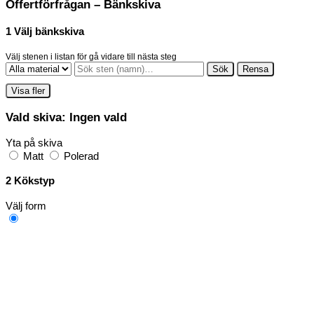
Offertförfrågan – Bänkskiva
1
Välj bänkskiva
Välj stenen i listan för gå vidare till nästa steg
Sök
Rensa
Visa fler
Vald skiva:
Ingen vald
Yta på skiva
Matt
Polerad
2
Kökstyp
Välj form