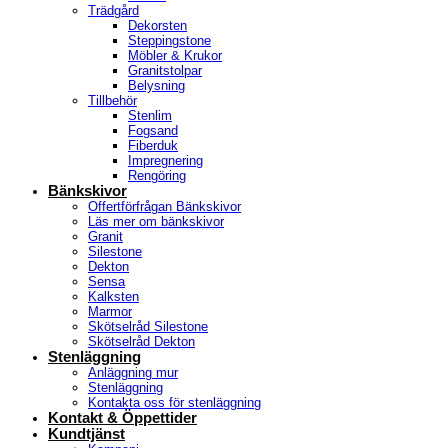
Trädgård
Dekorsten
Steppingstone
Möbler & Krukor
Granitstolpar
Belysning
Tillbehör
Stenlim
Fogsand
Fiberduk
Impregnering
Rengöring
Bänkskivor
Offertförfrågan Bänkskivor
Läs mer om bänkskivor
Granit
Silestone
Dekton
Sensa
Kalksten
Marmor
Skötselråd Silestone
Skötselråd Dekton
Stenläggning
Anläggning mur
Stenläggning
Kontakta oss för stenläggning
Kontakt & Öppettider
Kundtjänst