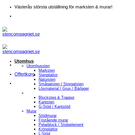
Skip
Västerås största utställning för marksten & murar!
to
content
Utomhus
Utomhussten
Marksten
Offertkorg
Stenplattor
Natursten
Smågatsten / Storgatsten
Lösmaterial / Grus / Bärlager
Blocksteg & Trappor
Kantsten
G-Stöd / Kantstöd
Murar
Stödmurar
Fristående murar
Pelarblock / Stolpelement
Krönplattor
L-Stöd