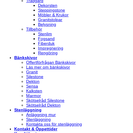
Trädgård
Dekorsten
Steppingstone
Möbler & Krukor
Granitstolpar
Belysning
Tillbehör
Stenlim
Fogsand
Fiberduk
Impregnering
Rengöring
Bänkskivor
Offertförfrågan Bänkskivor
Läs mer om bänkskivor
Granit
Silestone
Dekton
Sensa
Kalksten
Marmor
Skötselråd Silestone
Skötselråd Dekton
Stenläggning
Anläggning mur
Stenläggning
Kontakta oss för stenläggning
Kontakt & Öppettider