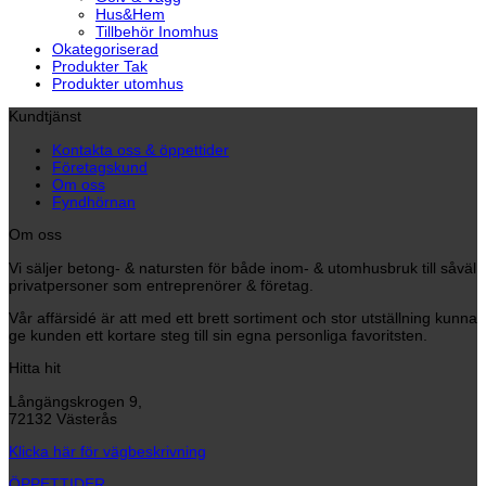
Hus&Hem
Tillbehör Inomhus
Okategoriserad
Produkter Tak
Produkter utomhus
Kundtjänst
Kontakta oss & öppettider
Företagskund
Om oss
Fyndhörnan
Om oss
Vi säljer betong- & natursten för både inom- & utomhusbruk till såväl
privatpersoner som entreprenörer & företag.
Vår affärsidé är att med ett brett sortiment och stor utställning kunna
ge kunden ett kortare steg till sin egna personliga favoritsten.
Hitta hit
Långängskrogen 9,
72132 Västerås
Klicka här för vägbeskrivning
ÖPPETTIDER