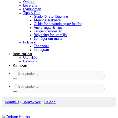
Om oss
Leverans
Fyndhörnan
Tips & Råd
Guide för stenläggning
Åtgångsuträknare
Guide för användning av fastfog
Anvisningar & Tips
Läggningsmönster
Belysning för utemiljö
10 frågor om murar
Följ oss!
Facebook
Instagram
Inspiration
Utemiljöer
Belysning
Kampanj
Sök
efter:
Sök
efter:
Inomhus
/
Bänkskivor
/
Dekton