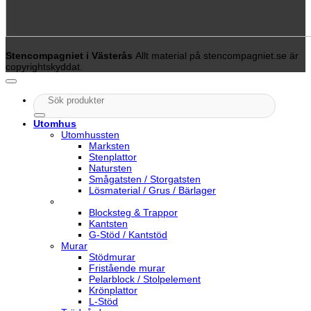
Stencompagniet i Västerås
Allt material på stencompagniet.se är
copyrightskyddat.
Sök
efter:
Utomhus
Utomhussten
Marksten
Stenplattor
Natursten
Smågatsten / Storgatsten
Lösmaterial / Grus / Bärlager
Blocksteg & Trappor
Kantsten
G-Stöd / Kantstöd
Murar
Stödmurar
Fristående murar
Pelarblock / Stolpelement
Krönplattor
L-Stöd