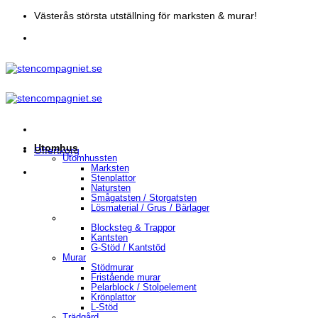
Skip
Västerås största utställning för marksten & murar!
to
content
Utomhus
Offertkorg
Utomhussten
Marksten
Stenplattor
Natursten
Smågatsten / Storgatsten
Lösmaterial / Grus / Bärlager
Blocksteg & Trappor
Kantsten
G-Stöd / Kantstöd
Murar
Stödmurar
Fristående murar
Pelarblock / Stolpelement
Krönplattor
L-Stöd
Trädgård