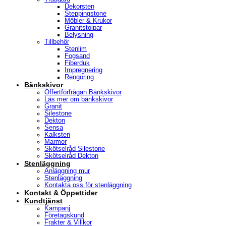
Dekorsten
Steppingstone
Möbler & Krukor
Granitstolpar
Belysning
Tillbehör
Stenlim
Fogsand
Fiberduk
Impregnering
Rengöring
Bänkskivor
Offertförfrågan Bänkskivor
Läs mer om bänkskivor
Granit
Silestone
Dekton
Sensa
Kalksten
Marmor
Skötselråd Silestone
Skötselråd Dekton
Stenläggning
Anläggning mur
Stenläggning
Kontakta oss för stenläggning
Kontakt & Öppettider
Kundtjänst
Kampanj
Företagskund
Frakter & Villkor