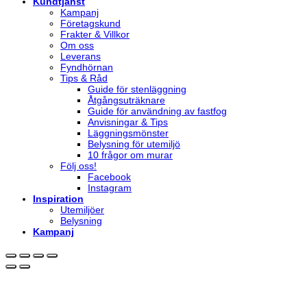
Kundtjänst
Kampanj
Företagskund
Frakter & Villkor
Om oss
Leverans
Fyndhörnan
Tips & Råd
Guide för stenläggning
Åtgångsuträknare
Guide för användning av fastfog
Anvisningar & Tips
Läggningsmönster
Belysning för utemiljö
10 frågor om murar
Följ oss!
Facebook
Instagram
Inspiration
Utemiljöer
Belysning
Kampanj