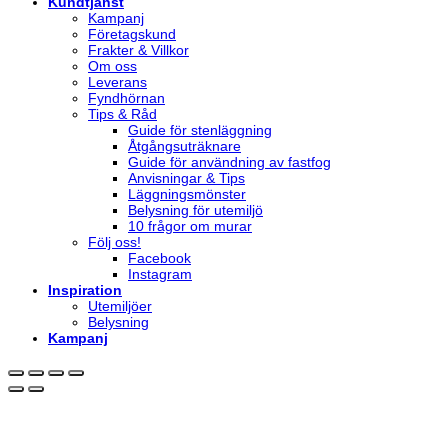
Kundtjänst
Kampanj
Företagskund
Frakter & Villkor
Om oss
Leverans
Fyndhörnan
Tips & Råd
Guide för stenläggning
Åtgångsuträknare
Guide för användning av fastfog
Anvisningar & Tips
Läggningsmönster
Belysning för utemiljö
10 frågor om murar
Följ oss!
Facebook
Instagram
Inspiration
Utemiljöer
Belysning
Kampanj