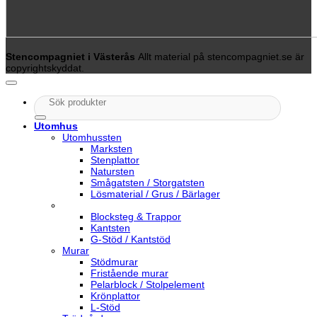
Stencompagniet i Västerås
Allt material på stencompagniet.se är
copyrightskyddat.
Sök
efter:
Utomhus
Utomhussten
Marksten
Stenplattor
Natursten
Smågatsten / Storgatsten
Lösmaterial / Grus / Bärlager
Blocksteg & Trappor
Kantsten
G-Stöd / Kantstöd
Murar
Stödmurar
Fristående murar
Pelarblock / Stolpelement
Krönplattor
L-Stöd