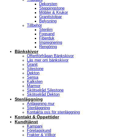
Dekorsten
Steppingstone
Möbler & Krukor
Granitstolpar
Belysning
Tillbehör
Stenlim
Fogsand
Fiberduk
Impregnering
Rengöring
Bänkskivor
Offertförfrågan Bänkskivor
Läs mer om bänkskivor
Granit
Silestone
Dekton
Sensa
Kalksten
Marmor
Skötselråd Silestone
Skötselråd Dekton
Stenläggning
Anläggning mur
Stenläggning
Kontakta oss för stenläggning
Kontakt & Öppettider
Kundtjänst
Kampanj
Företagskund
Frakter & Villkor