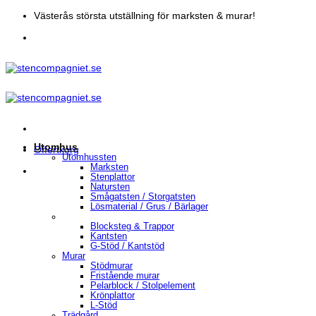
Skip
Västerås största utställning för marksten & murar!
to
content
Utomhus
Offertkorg
Utomhussten
Marksten
Stenplattor
Natursten
Smågatsten / Storgatsten
Lösmaterial / Grus / Bärlager
Blocksteg & Trappor
Kantsten
G-Stöd / Kantstöd
Murar
Stödmurar
Fristående murar
Pelarblock / Stolpelement
Krönplattor
L-Stöd
Trädgård