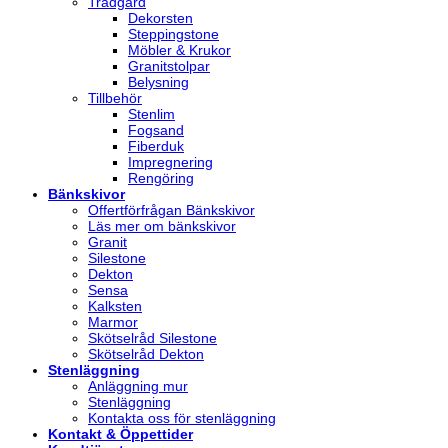
Trädgård
Dekorsten
Steppingstone
Möbler & Krukor
Granitstolpar
Belysning
Tillbehör
Stenlim
Fogsand
Fiberduk
Impregnering
Rengöring
Bänkskivor
Offertförfrågan Bänkskivor
Läs mer om bänkskivor
Granit
Silestone
Dekton
Sensa
Kalksten
Marmor
Skötselråd Silestone
Skötselråd Dekton
Stenläggning
Anläggning mur
Stenläggning
Kontakta oss för stenläggning
Kontakt & Öppettider