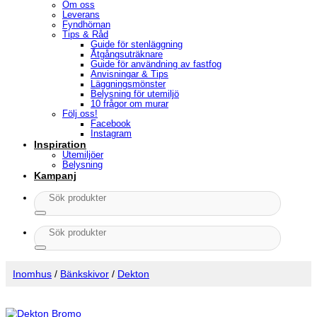
Om oss
Leverans
Fyndhörnan
Tips & Råd
Guide för stenläggning
Åtgångsuträknare
Guide för användning av fastfog
Anvisningar & Tips
Läggningsmönster
Belysning för utemiljö
10 frågor om murar
Följ oss!
Facebook
Instagram
Inspiration
Utemiljöer
Belysning
Kampanj
Sök
efter:
Sök
efter:
Inomhus
/
Bänkskivor
/
Dekton