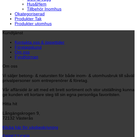
Hus&Hem
Tillbehör Inomhus
Okategoriserad
Produkter Tak
Produkter utomhus
Kundtjänst
Kontakta oss & öppettider
Företagskund
Om oss
Fyndhörnan
Om oss
Vi säljer betong- & natursten för både inom- & utomhusbruk till såväl
privatpersoner som entreprenörer & företag.
Vår affärsidé är att med ett brett sortiment och stor utställning kunna
ge kunden ett kortare steg till sin egna personliga favoritsten.
Hitta hit
Långängskrogen 9,
72132 Västerås
Klicka här för vägbeskrivning
ÖPPETTIDER