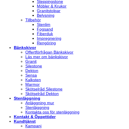
Steppingstone
Möbler & Krukor
Granitstolpar
Belysning
Tillbehör
Stenlim
Fogsand
Fiberduk
Impregnering
Rengöring
Bänkskivor
Offertförfrågan Bänkskivor
Läs mer om bänkskivor
Granit
Silestone
Dekton
Sensa
Kalksten
Marmor
Skötselråd Silestone
Skötselråd Dekton
Stenläggning
Anläggning mur
Stenläggning
Kontakta oss för stenläggning
Kontakt & Öppettider
Kundtjänst
Kampanj