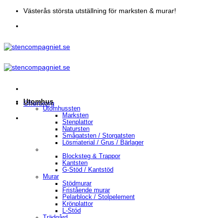
Skip
Västerås största utställning för marksten & murar!
to
content
Utomhus
Offertkorg
Utomhussten
Marksten
Stenplattor
Natursten
Smågatsten / Storgatsten
Lösmaterial / Grus / Bärlager
Blocksteg & Trappor
Kantsten
G-Stöd / Kantstöd
Murar
Stödmurar
Fristående murar
Pelarblock / Stolpelement
Krönplattor
L-Stöd
Trädgård