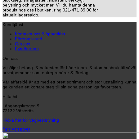
blocksteg, smågatsten, kantsten, verktyg,
belysning och mycket mer. Vill du hämta denna
produkt hos oss i butiken, ring 021-471 39 00 för
aktuellt lagersaldo.
Kundtjänst
Kontakta oss & öppettider
Företagskund
Om oss
Fyndhörnan
Om oss
Vi säljer betong- & natursten för både inom- & utomhusbruk till såväl
privatpersoner som entreprenörer & företag.
Vår affärsidé är att med ett brett sortiment och stor utställning kunna
ge kunden ett kortare steg till sin egna personliga favoritsten.
Hitta hit
Långängskrogen 9,
72132 Västerås
Klicka här för vägbeskrivning
ÖPPETTIDER