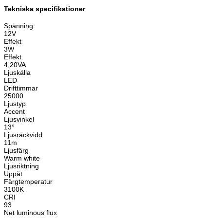
Tekniska specifikationer
Spänning
12V
Effekt
3W
Effekt
4,20VA
Ljuskälla
LED
Drifttimmar
25000
Ljustyp
Accent
Ljusvinkel
13°
Ljusräckvidd
11m
Ljusfärg
Warm white
Ljusriktning
Uppåt
Färgtemperatur
3100K
CRI
93
Net luminous flux