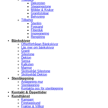
Dekorsten
Steppingstone
Möbler & Krukor
Granitstolpar
Belysning
Tillbehör
Stenlim
Fogsand
Fiberduk
Impregnering
Rengöring
Bänkskivor
Offertförfrågan Bänkskivor
Läs mer om bänkskivor
Granit
Silestone
Dekton
Sensa
Kalksten
Marmor
Skötselråd Silestone
Skötselråd Dekton
Stenläggning
Anläggning mur
Stenläggning
Kontakta oss för stenläggning
Kontakt & Öppettider
Kundtjänst
Kampanj
Företagskund
Frakter & Villkor