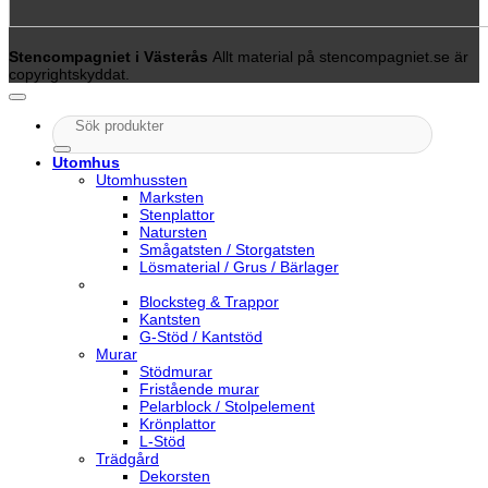
Stencompagniet i Västerås
Allt material på stencompagniet.se är
copyrightskyddat.
Sök
efter:
Utomhus
Utomhussten
Marksten
Stenplattor
Natursten
Smågatsten / Storgatsten
Lösmaterial / Grus / Bärlager
Blocksteg & Trappor
Kantsten
G-Stöd / Kantstöd
Murar
Stödmurar
Fristående murar
Pelarblock / Stolpelement
Krönplattor
L-Stöd
Trädgård
Dekorsten