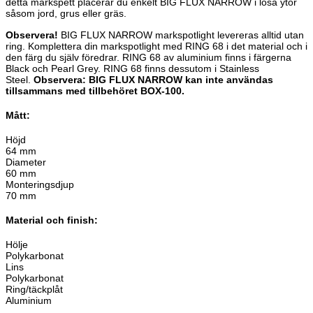
detta markspett placerar du enkelt BIG FLUX NARROW i lösa ytor
såsom jord, grus eller gräs.
Observera!
BIG FLUX NARROW markspotlight levereras alltid utan
ring. Komplettera din markspotlight med RING 68 i det material och i
den färg du själv föredrar. RING 68 av aluminium finns i färgerna
Black och Pearl Grey. RING 68 finns dessutom i Stainless
Steel.
Observera: BIG FLUX NARROW kan inte användas
tillsammans med tillbehöret BOX-100.
Mått:
Höjd
64 mm
Diameter
60 mm
Monteringsdjup
70 mm
Material och finish:
Hölje
Polykarbonat
Lins
Polykarbonat
Ring/täckplåt
Aluminium