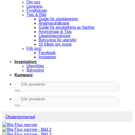
Om oss
Leverans
Fyndhörnan
Tips & Råd
Guide för stenläggning
Åtgångsuträknare
Guide för användning av fastfog
Anvisningar & Tips
Läggningsmönster
Belysning för utemiljö
10 frågor om murar
Följ oss!
Facebook
Instagram
Inspiration
Utemiljöer
Belysning
Kampanj
Sök
efter:
Sök
efter:
Okategoriserad