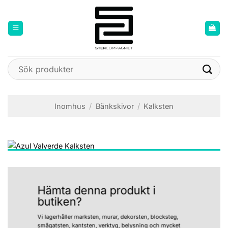
Skip
to
content
Sök
efter:
Inomhus
/
Bänkskivor
/
Kalksten
Hämta denna produkt i
butiken?
Vi lagerhåller marksten, murar, dekorsten, blocksteg,
smågatsten, kantsten, verktyg, belysning och mycket