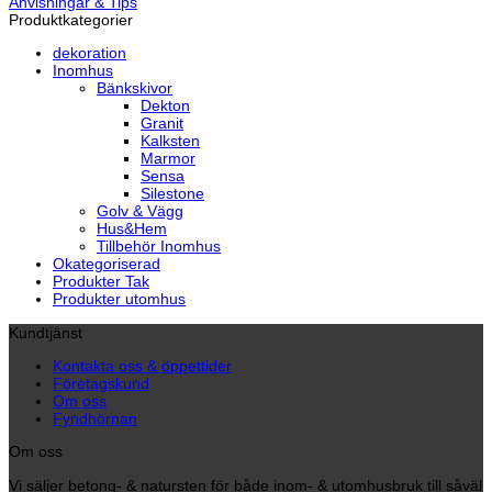
Anvisningar & Tips
Produktkategorier
dekoration
Inomhus
Bänkskivor
Dekton
Granit
Kalksten
Marmor
Sensa
Silestone
Golv & Vägg
Hus&Hem
Tillbehör Inomhus
Okategoriserad
Produkter Tak
Produkter utomhus
Kundtjänst
Kontakta oss & öppettider
Företagskund
Om oss
Fyndhörnan
Om oss
Vi säljer betong- & natursten för både inom- & utomhusbruk till såväl