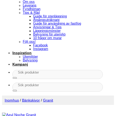
Om oss
Leverans
Fyndhörnan
Tips & Råd
Guide för stenläggning
Åtgångsuträknare
Guide för användning av fastfog
Anvisningar & Tips
Läggningsmönster
Belysning för utemiljö
10 frågor om murar
Följ oss!
Facebook
Instagram
Inspiration
Utemiljöer
Belysning
Kampanj
Sök
efter:
Sök
efter:
Inomhus
/
Bänkskivor
/
Granit