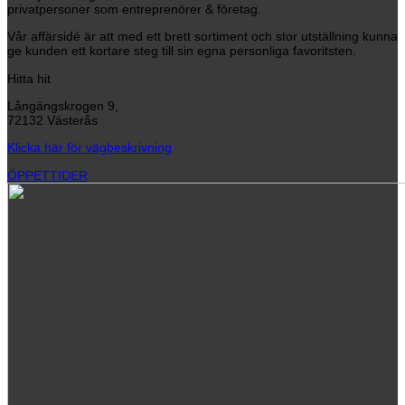
privatpersoner som entreprenörer & företag.
Vår affärsidé är att med ett brett sortiment och stor utställning kunna
ge kunden ett kortare steg till sin egna personliga favoritsten.
Hitta hit
Långängskrogen 9,
72132 Västerås
Klicka här för vägbeskrivning
ÖPPETTIDER