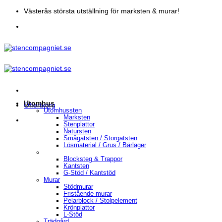
Skip
Västerås största utställning för marksten & murar!
to
content
Utomhus
Offertkorg
Utomhussten
Marksten
Stenplattor
Natursten
Smågatsten / Storgatsten
Lösmaterial / Grus / Bärlager
Blocksteg & Trappor
Kantsten
G-Stöd / Kantstöd
Murar
Stödmurar
Fristående murar
Pelarblock / Stolpelement
Krönplattor
L-Stöd
Trädgård