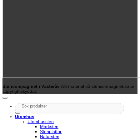
Stencompagniet i Västerås
Allt material på stencompagniet.se är
copyrightskyddat.
Sök
efter:
Utomhus
Utomhussten
Marksten
Stenplattor
Natursten