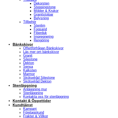
Dekorsten
Steppingstone
Möbler & Krukor
Granitstolpar
Belysning
Tillbehör
Stenlim
Fogsand
Fiberduk
Impregnering
Rengöring
Bänkskivor
Offertförfrågan Bänkskivor
Läs mer om bänkskivor
Granit
Silestone
Dekton
Sensa
Kalksten
Marmor
Skötselråd Silestone
Skötselråd Dekton
Stenläggning
Anläggning mur
Stenläggning
Kontakta oss för stenläggning
Kontakt & Öppettider
Kundtjänst
Kampanj
Företagskund
Frakter & Villkor