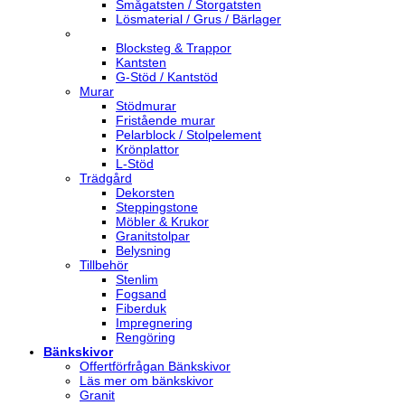
Smågatsten / Storgatsten
Lösmaterial / Grus / Bärlager
Blocksteg & Trappor
Kantsten
G-Stöd / Kantstöd
Murar
Stödmurar
Fristående murar
Pelarblock / Stolpelement
Krönplattor
L-Stöd
Trädgård
Dekorsten
Steppingstone
Möbler & Krukor
Granitstolpar
Belysning
Tillbehör
Stenlim
Fogsand
Fiberduk
Impregnering
Rengöring
Bänkskivor
Offertförfrågan Bänkskivor
Läs mer om bänkskivor
Granit