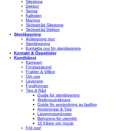
Silestone
Dekton
Sensa
Kalksten
Marmor
Skötselråd Silestone
Skötselråd Dekton
Stenläggning
Anläggning mur
Stenläggning
Kontakta oss för stenläggning
Kontakt & Öppettider
Kundtjänst
Kampanj
Företagskund
Frakter & Villkor
Om oss
Leverans
Fyndhörnan
Tips & Råd
Guide för stenläggning
Åtgångsuträknare
Guide för användning av fastfog
Anvisningar & Tips
Läggningsmönster
Belysning för utemiljö
10 frågor om murar
Följ oss!