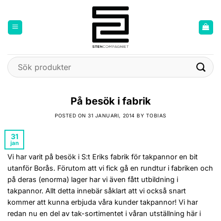
Skip
to
content
Sök
efter:
På besök i fabrik
POSTED ON
31 JANUARI, 2014
BY
TOBIAS
31
jan
Vi har varit på besök i S:t Eriks fabrik för takpannor en bit
utanför Borås. Förutom att vi fick gå en rundtur i fabriken och
på deras (enorma) lager har vi även fått utbildning i
takpannor. Allt detta innebär såklart att vi också snart
kommer att kunna erbjuda våra kunder takpannor! Vi har
redan nu en del av tak-sortimentet i våran utställning här i