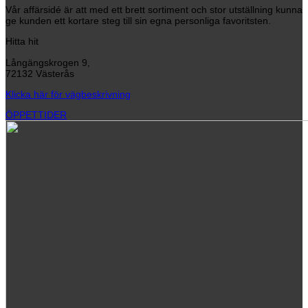
Vår affärsidé är att med ett brett sortiment och stor utställning kunna
ge kunden ett kortare steg till sin egna personliga favoritsten.
Hitta hit
Långängskrogen 9,
72132 Västerås
Klicka här för vägbeskrivning
ÖPPETTIDER