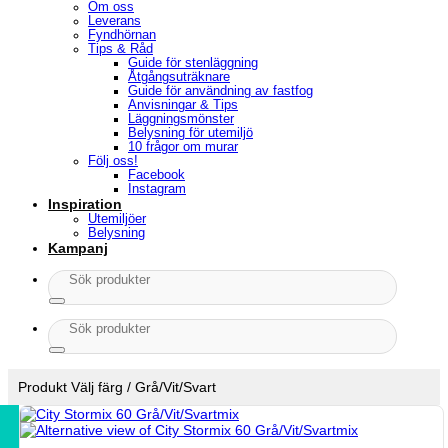
Om oss
Leverans
Fyndhörnan
Tips & Råd
Guide för stenläggning
Åtgångsuträknare
Guide för användning av fastfog
Anvisningar & Tips
Läggningsmönster
Belysning för utemiljö
10 frågor om murar
Följ oss!
Facebook
Instagram
Inspiration
Utemiljöer
Belysning
Kampanj
Sök
efter:
Sök
efter:
Produkt Välj färg
/
Grå/Vit/Svart