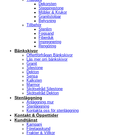
Dekorsten
Steppingstone
Möbler & Krukor
Granitstolpar
Belysning
Tillbehör
Stenlim
Fogsand
Fiberduk
Impregnering
Rengöring
Bänkskivor
Offertförfrågan Bänkskivor
Läs mer om bänkskivor
Granit
Silestone
Dekton
Sensa
Kalksten
Marmor
Skötselråd Silestone
Skötselråd Dekton
Stenläggning
Anläggning mur
Stenläggning
Kontakta oss för stenläggning
Kontakt & Öppettider
Kundtjänst
Kampanj
Företagskund
Frakter & Villkor