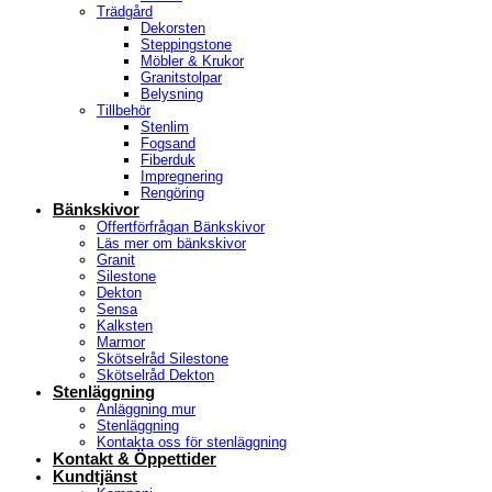
Trädgård
Dekorsten
Steppingstone
Möbler & Krukor
Granitstolpar
Belysning
Tillbehör
Stenlim
Fogsand
Fiberduk
Impregnering
Rengöring
Bänkskivor
Offertförfrågan Bänkskivor
Läs mer om bänkskivor
Granit
Silestone
Dekton
Sensa
Kalksten
Marmor
Skötselråd Silestone
Skötselråd Dekton
Stenläggning
Anläggning mur
Stenläggning
Kontakta oss för stenläggning
Kontakt & Öppettider
Kundtjänst