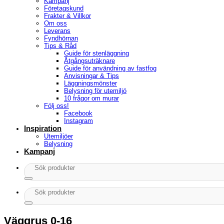
Kampanj
Företagskund
Frakter & Villkor
Om oss
Leverans
Fyndhörnan
Tips & Råd
Guide för stenläggning
Åtgångsuträknare
Guide för användning av fastfog
Anvisningar & Tips
Läggningsmönster
Belysning för utemiljö
10 frågor om murar
Följ oss!
Facebook
Instagram
Inspiration
Utemiljöer
Belysning
Kampanj
Sök
efter:
Sök
efter:
Väggrus 0-16