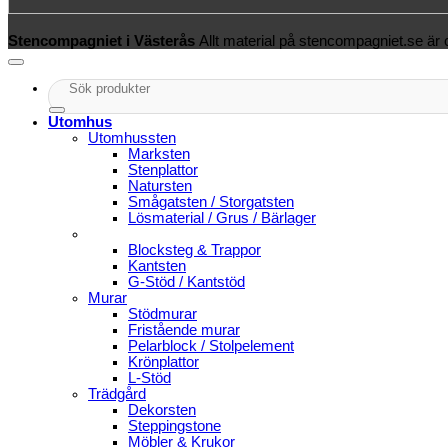
Stencompagniet i Västerås
Allt material på stencompagniet.se är
Sök
efter:
Utomhus
Utomhussten
Marksten
Stenplattor
Natursten
Smågatsten / Storgatsten
Lösmaterial / Grus / Bärlager
Blocksteg & Trappor
Kantsten
G-Stöd / Kantstöd
Murar
Stödmurar
Fristående murar
Pelarblock / Stolpelement
Krönplattor
L-Stöd
Trädgård
Dekorsten
Steppingstone
Möbler & Krukor