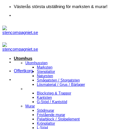
Skip
Västerås största utställning för marksten & murar!
to
content
Utomhus
Utomhussten
Marksten
Offertkorg
Stenplattor
Natursten
Smågatsten / Storgatsten
Lösmaterial / Grus / Bärlager
Blocksteg & Trappor
Kantsten
G-Stöd / Kantstöd
Murar
Stödmurar
Fristående murar
Pelarblock / Stolpelement
Krönplattor
L-Stöd