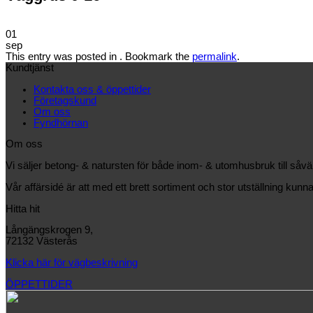
01
sep
This entry was posted in . Bookmark the
permalink
.
Kundtjänst
Kontakta oss & öppettider
Företagskund
Om oss
Fyndhörnan
Om oss
Vi säljer betong- & natursten för både inom- & utomhusbruk till såv
Vår affärsidé är att med ett brett sortiment och stor utställning kunna
Hitta hit
Långängskrogen 9,
72132 Västerås
Klicka här för vägbeskrivning
ÖPPETTIDER