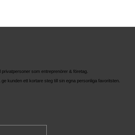
äl privatpersoner som entreprenörer & företag.
 ge kunden ett kortare steg till sin egna personliga favoritsten.