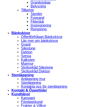
Granitstolpar
Belysning
Tillbehör
Stenlim
Fogsand
Fiberduk
Impregnering
Rengöring
Bänkskivor
Offertförfrågan Bänkskivor
Läs mer om bänkskivor
Granit
Silestone
Dekton
Sensa
Kalksten
Marmor
Skötselråd Silestone
Skötselråd Dekton
Stenläggning
Anläggning mur
Stenläggning
Kontakta oss för stenläggning
Kontakt & Öppettider
Kundtjänst
Kampanj
Företagskund
Frakter & Villkor