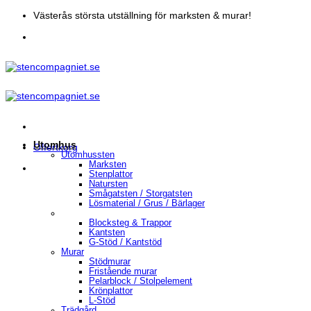
Skip
Västerås största utställning för marksten & murar!
to
content
Utomhus
Offertkorg
Utomhussten
Marksten
Stenplattor
Natursten
Smågatsten / Storgatsten
Lösmaterial / Grus / Bärlager
Blocksteg & Trappor
Kantsten
G-Stöd / Kantstöd
Murar
Stödmurar
Fristående murar
Pelarblock / Stolpelement
Krönplattor
L-Stöd
Trädgård