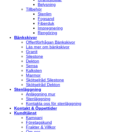
Belysning
Tillbehör
Stenlim
Fogsand
Fiberduk
Impregnering
Rengöring
Bänkskivor
Offertförfrågan Bänkskivor
Läs mer om bänkskivor
Granit
Silestone
Dekton
Sensa
Kalksten
Marmor
Skötselråd Silestone
Skötselråd Dekton
Stenläggning
Anläggning mur
Stenläggning
Kontakta oss för stenläggning
Kontakt & Öppettider
Kundtjänst
Kampanj
Företagskund
Frakter & Villkor
Om oss