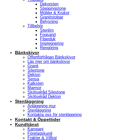
Dekorsten
Steppingstone
Möbler & Krukor
Granitstolpar
Belysning
Tillbehör
Stenlim
Fogsand
Fiberduk
Impregnering
Rengöring
Bänkskivor
Offertförfrågan Bänkskivor
Läs mer om bänkskivor
Granit
Silestone
Dekton
Sensa
Kalksten
Marmor
Skötselråd Silestone
Skötselråd Dekton
Stenläggning
Anläggning mur
Stenläggning
Kontakta oss för stenläggning
Kontakt & Öppettider
Kundtjänst
Kampanj
Företagskund
Frakter & Villkor