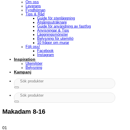
Om oss
Leverans
Fyndhörnan
Tips & Råd
Guide för stenläggning
Åtgångsuträknare
Guide för användning av fastfog
Anvisningar & Tips
Läggningsmönster
Belysning för utemiljö
10 frågor om murar
Följ oss!
Facebook
Instagram
Inspiration
Utemiljöer
Belysning
Kampanj
Sök
efter:
Sök
efter:
Makadam 8-16
01