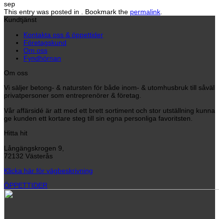
sep
This entry was posted in . Bookmark the
permalink
.
Kundtjänst
Kontakta oss & öppettider
Företagskund
Om oss
Fyndhörnan
Om oss
Vi säljer betong- & natursten för både inom- & utomhusbruk till såväl
privatpersoner som entreprenörer & företag.
Vår affärsidé är att med ett brett sortiment och stor utställning kunna
ge kunden ett kortare steg till sin egna personliga favoritsten.
Hitta hit
Långängskrogen 9,
72132 Västerås
Klicka här för vägbeskrivning
ÖPPETTIDER