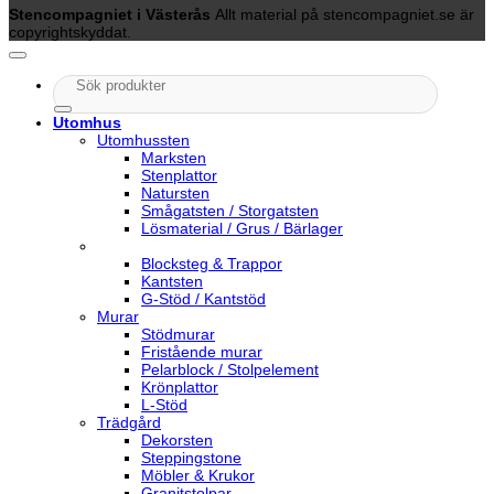
Stencompagniet i Västerås
Allt material på stencompagniet.se är
copyrightskyddat.
Sök
efter:
Utomhus
Utomhussten
Marksten
Stenplattor
Natursten
Smågatsten / Storgatsten
Lösmaterial / Grus / Bärlager
Blocksteg & Trappor
Kantsten
G-Stöd / Kantstöd
Murar
Stödmurar
Fristående murar
Pelarblock / Stolpelement
Krönplattor
L-Stöd
Trädgård
Dekorsten
Steppingstone
Möbler & Krukor
Granitstolpar