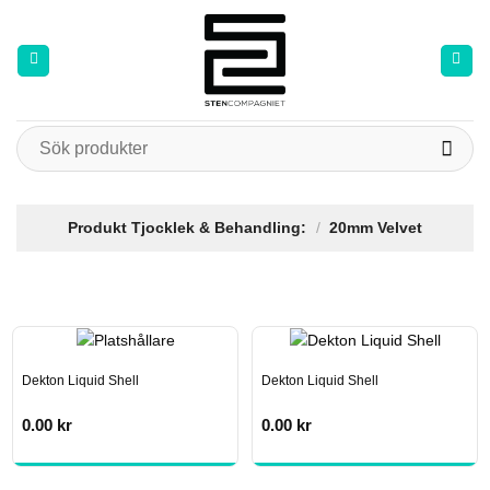
Skip
to
content
Sök
efter:
Produkt Tjocklek & Behandling:
/
20mm Velvet
Dekton Liquid Shell
Dekton Liquid Shell
0.00
kr
0.00
kr