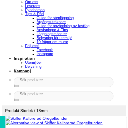
Om oss
Leverans
Fyndhörnan
Tips & Råd
Guide för stenläggning
Åtgångsuträknare
Guide för användning av fastfog
Anvisningar & Tips
Läggningsmönster
Belysning för utemiljö
10 frågor om murar
Följ oss!
Facebook
Instagram
Inspiration
Utemiljöer
Belysning
Kampanj
Sök
efter:
Sök
efter:
Produkt Storlek
/
18mm