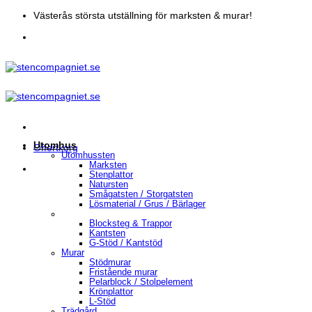
Skip
Västerås största utställning för marksten & murar!
to
content
Utomhus
Offertkorg
Utomhussten
Marksten
Stenplattor
Natursten
Smågatsten / Storgatsten
Lösmaterial / Grus / Bärlager
Blocksteg & Trappor
Kantsten
G-Stöd / Kantstöd
Murar
Stödmurar
Fristående murar
Pelarblock / Stolpelement
Krönplattor
L-Stöd
Trädgård