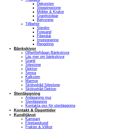
Dekorsten
Steppingstone
Möbler & Krukor
Granitstolpar
Belysning
Tillbehör
Stenlim
Fogsand
Fiberduk
Impregnering
Rengöring
Bänkskivor
Offertförfrågan Bänkskivor
Läs mer om bänkskivor
Granit
Silestone
Dekton
Sensa
Kalksten
Marmor
Skötselråd Silestone
Skötselråd Dekton
Stenläggning
Anläggning mur
Stenläggning
Kontakta oss för stenläggning
Kontakt & Öppettider
Kundtjänst
Kampanj
Företagskund
Frakter & Villkor