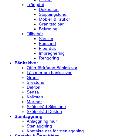
Trädgård
Dekorsten
Steppingstone
Möbler & Krukor
Granitstolpar
Belysning
Tillbehör
Stenlim
Fogsand
Fiberduk
Impregnering
Rengöring
Bänkskivor
Offertförfrågan Bänkskivor
Läs mer om bänkskivor
Granit
Silestone
Dekton
Sensa
Kalksten
Marmor
Skötselråd Silestone
Skötselråd Dekton
Stenläggning
Anläggning mur
Stenläggning
Kontakta oss för stenläggning
Kontakt & Öppettider