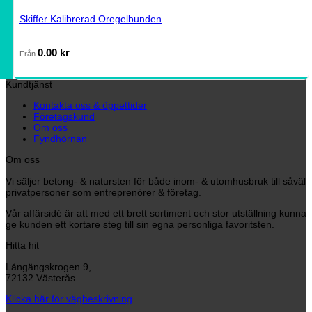
Skiffer Kalibrerad Oregelbunden
0.00
kr
Från
Kundtjänst
Kontakta oss & öppettider
Företagskund
Om oss
Fyndhörnan
Om oss
Vi säljer betong- & natursten för både inom- & utomhusbruk till såväl
privatpersoner som entreprenörer & företag.
Vår affärsidé är att med ett brett sortiment och stor utställning kunna
ge kunden ett kortare steg till sin egna personliga favoritsten.
Hitta hit
Långängskrogen 9,
72132 Västerås
Klicka här för vägbeskrivning