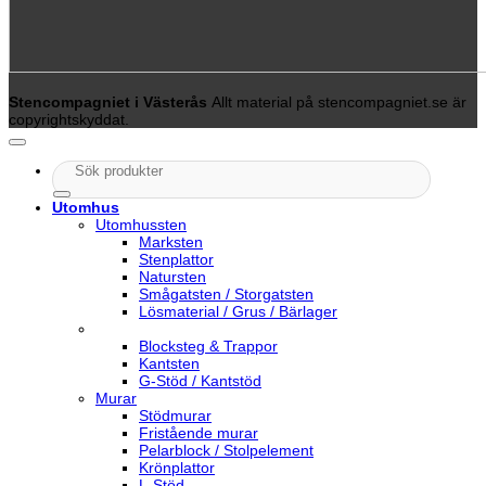
Stencompagniet i Västerås
Allt material på stencompagniet.se är
copyrightskyddat.
Sök
efter:
Utomhus
Utomhussten
Marksten
Stenplattor
Natursten
Smågatsten / Storgatsten
Lösmaterial / Grus / Bärlager
Blocksteg & Trappor
Kantsten
G-Stöd / Kantstöd
Murar
Stödmurar
Fristående murar
Pelarblock / Stolpelement
Krönplattor
L-Stöd