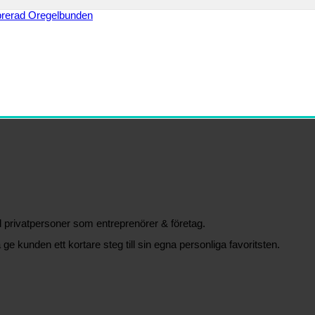
äl privatpersoner som entreprenörer & företag.
 ge kunden ett kortare steg till sin egna personliga favoritsten.