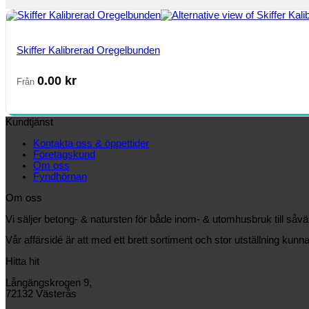
Skiffer Kalibrerad Oregelbunden
0.00
kr
Från
Kundtjänst
Kontakta oss & öppettider
Företagskund
Om oss
Fyndhörnan
Om oss
Vi säljer betong- & natursten för både inom- & utomhusbruk till såv
Vår affärsidé är att med ett brett sortiment och stor utställning kunna
Hitta hit
Långängskrogen 9,
72132 Västerås