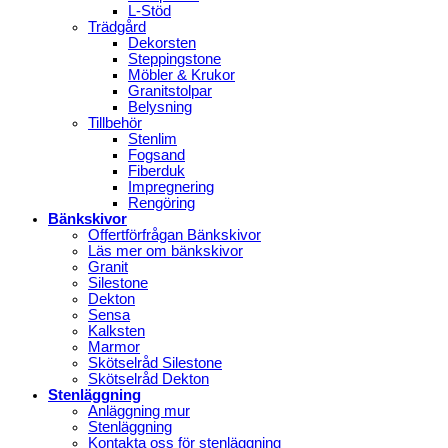
L-Stöd
Trädgård
Dekorsten
Steppingstone
Möbler & Krukor
Granitstolpar
Belysning
Tillbehör
Stenlim
Fogsand
Fiberduk
Impregnering
Rengöring
Bänkskivor
Offertförfrågan Bänkskivor
Läs mer om bänkskivor
Granit
Silestone
Dekton
Sensa
Kalksten
Marmor
Skötselråd Silestone
Skötselråd Dekton
Stenläggning
Anläggning mur
Stenläggning
Kontakta oss för stenläggning