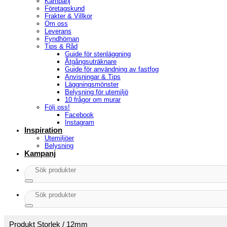
Kampanj
Företagskund
Frakter & Villkor
Om oss
Leverans
Fyndhörnan
Tips & Råd
Guide för stenläggning
Åtgångsuträknare
Guide för användning av fastfog
Anvisningar & Tips
Läggningsmönster
Belysning för utemiljö
10 frågor om murar
Följ oss!
Facebook
Instagram
Inspiration
Utemiljöer
Belysning
Kampanj
Sök
efter:
Sök
efter:
Produkt Storlek
/
12mm