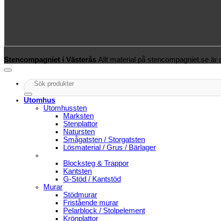
Stencompagniet i Västerås
Allt material på stencompagniet.se är
Sök
efter:
Utomhus
Utomhussten
Marksten
Stenplattor
Natursten
Smågatsten / Storgatsten
Lösmaterial / Grus / Bärlager
Blocksteg & Trappor
Kantsten
G-Stöd / Kantstöd
Murar
Stödmurar
Fristående murar
Pelarblock / Stolpelement
Krönplattor