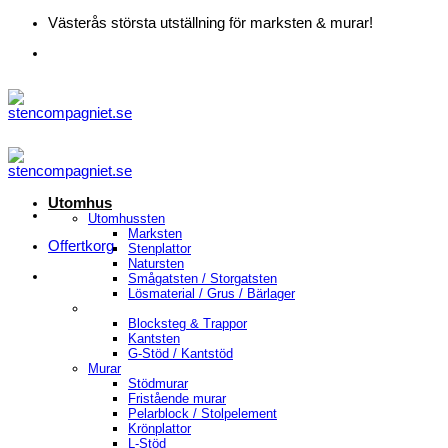
Skip
Västerås största utställning för marksten & murar!
to
content
Utomhus
Utomhussten
Marksten
Offertkorg
Stenplattor
Natursten
Smågatsten / Storgatsten
Lösmaterial / Grus / Bärlager
Blocksteg & Trappor
Kantsten
G-Stöd / Kantstöd
Murar
Stödmurar
Fristående murar
Pelarblock / Stolpelement
Krönplattor
L-Stöd