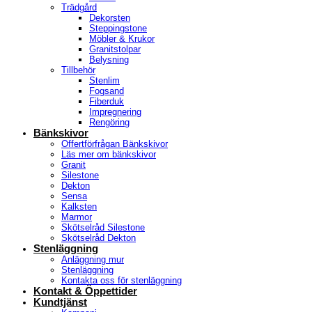
Trädgård
Dekorsten
Steppingstone
Möbler & Krukor
Granitstolpar
Belysning
Tillbehör
Stenlim
Fogsand
Fiberduk
Impregnering
Rengöring
Bänkskivor
Offertförfrågan Bänkskivor
Läs mer om bänkskivor
Granit
Silestone
Dekton
Sensa
Kalksten
Marmor
Skötselråd Silestone
Skötselråd Dekton
Stenläggning
Anläggning mur
Stenläggning
Kontakta oss för stenläggning
Kontakt & Öppettider
Kundtjänst