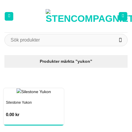
Skip
to
content
Sök
efter:
Produkter märkta ”yukon”
Silestone Yukon
0.00
kr