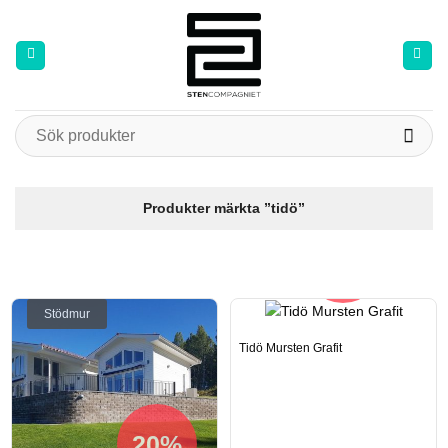
Skip
to
content
Sök
efter:
Produkter märkta ”tidö”
20%
Stödmur
Tidö Mursten Grafit
20%