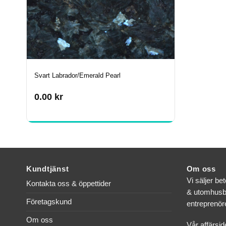
Svart Labrador/Emerald Pearl
0.00
kr
Kundtjänst
Om oss
Vi säljer be
Kontakta oss & öppettider
& utomhusbr
Företagskund
entreprenöre
Om oss
Vår affärsid