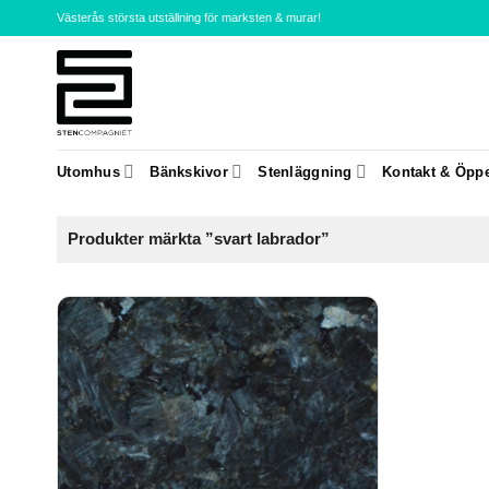
Skip
Västerås största utställning för marksten & murar!
to
content
Utomhus
Bänkskivor
Stenläggning
Kontakt & Öppe
Produkter märkta ”svart labrador”