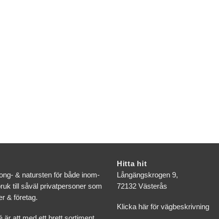
Hitta hit
tong- & natursten för både inom-
Långängskrogen 9,
uk till såväl privatpersoner som
72132 Västerås
r & företag.
Klicka här för vägbeskrivning
é är att med ett brett sortiment