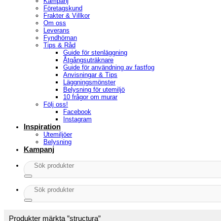
Kampanj
Företagskund
Frakter & Villkor
Om oss
Leverans
Fyndhörnan
Tips & Råd
Guide för stenläggning
Åtgångsuträknare
Guide för användning av fastfog
Anvisningar & Tips
Läggningsmönster
Belysning för utemiljö
10 frågor om murar
Följ oss!
Facebook
Instagram
Inspiration
Utemiljöer
Belysning
Kampanj
Sök
efter:
Sök
efter:
Produkter märkta ”structura”