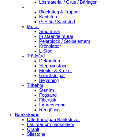
Lösmaterial / Grus / Bärlager
Blocksteg & Trappor
Kantsten
G-Stöd / Kantstöd
Murar
Stödmurar
Fristående murar
Pelarblock / Stolpelement
Krönplattor
L-Stöd
Trädgård
Dekorsten
Steppingstone
Möbler & Krukor
Granitstolpar
Belysning
Tillbehör
Stenlim
Fogsand
Fiberduk
Impregnering
Rengöring
Bänkskivor
Offertförfrågan Bänkskivor
Läs mer om bänkskivor
Granit
Silestone