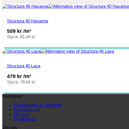
Structura 40 Havanna
509
kr
/m²
Styck:
81.44
kr
Structura 40 Lava
479
kr
/m²
Styck:
76.64
kr
Kundtjänst
Kontakta oss & öppettider
Företagskund
Om oss
Fyndhörnan
Om oss