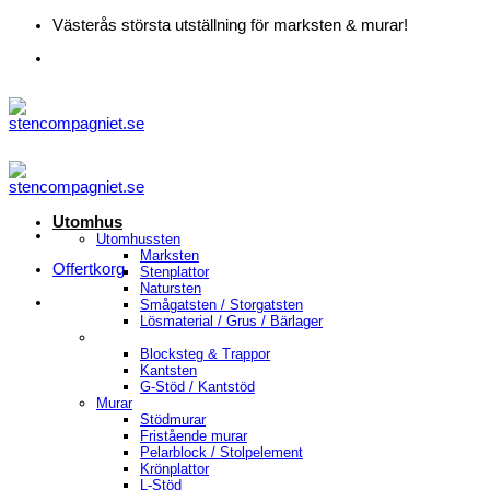
Skip
Västerås största utställning för marksten & murar!
to
content
Utomhus
Utomhussten
Marksten
Offertkorg
Stenplattor
Natursten
Smågatsten / Storgatsten
Lösmaterial / Grus / Bärlager
Blocksteg & Trappor
Kantsten
G-Stöd / Kantstöd
Murar
Stödmurar
Fristående murar
Pelarblock / Stolpelement
Krönplattor
L-Stöd