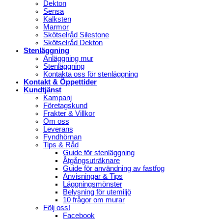
Dekton
Sensa
Kalksten
Marmor
Skötselråd Silestone
Skötselråd Dekton
Stenläggning
Anläggning mur
Stenläggning
Kontakta oss för stenläggning
Kontakt & Öppettider
Kundtjänst
Kampanj
Företagskund
Frakter & Villkor
Om oss
Leverans
Fyndhörnan
Tips & Råd
Guide för stenläggning
Åtgångsuträknare
Guide för användning av fastfog
Anvisningar & Tips
Läggningsmönster
Belysning för utemiljö
10 frågor om murar
Följ oss!
Facebook