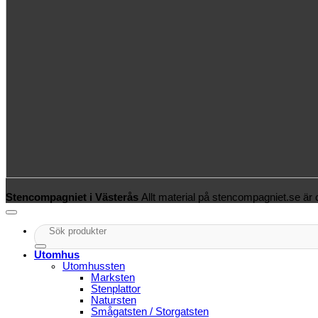
Stencompagniet i Västerås
Allt material på stencompagniet.se är
Sök
efter:
Utomhus
Utomhussten
Marksten
Stenplattor
Natursten
Smågatsten / Storgatsten