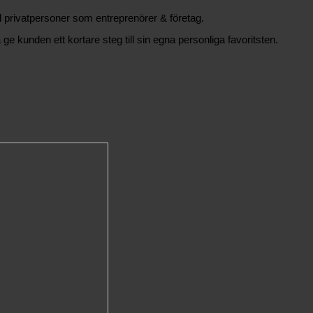
äl privatpersoner som entreprenörer & företag.
 ge kunden ett kortare steg till sin egna personliga favoritsten.