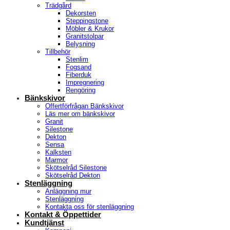
Trädgård
Dekorsten
Steppingstone
Möbler & Krukor
Granitstolpar
Belysning
Tillbehör
Stenlim
Fogsand
Fiberduk
Impregnering
Rengöring
Bänkskivor
Offertförfrågan Bänkskivor
Läs mer om bänkskivor
Granit
Silestone
Dekton
Sensa
Kalksten
Marmor
Skötselråd Silestone
Skötselråd Dekton
Stenläggning
Anläggning mur
Stenläggning
Kontakta oss för stenläggning
Kontakt & Öppettider
Kundtjänst