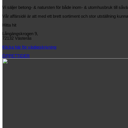
Vi säljer betong- & natursten för både inom- & utomhusbruk till såv
Vår affärsidé är att med ett brett sortiment och stor utställning kunna
Hitta hit
Långängskrogen 9,
72132 Västerås
Klicka här för vägbeskrivning
ÖPPETTIDER