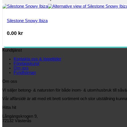
Silestone Snowy Ibiza
0.00
kr
Kundtjänst
Kontakta oss & öppettider
Företagskund
Om oss
Fyndhörnan
Om oss
Vi säljer betong- & natursten för både inom- & utomhusbruk till såv
Vår affärsidé är att med ett brett sortiment och stor utställning kunna
Hitta hit
Långängskrogen 9,
72132 Västerås