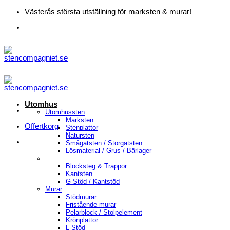
Skip
Västerås största utställning för marksten & murar!
to
content
Utomhus
Utomhussten
Marksten
Offertkorg
Stenplattor
Natursten
Smågatsten / Storgatsten
Lösmaterial / Grus / Bärlager
Blocksteg & Trappor
Kantsten
G-Stöd / Kantstöd
Murar
Stödmurar
Fristående murar
Pelarblock / Stolpelement
Krönplattor
L-Stöd