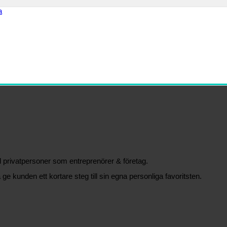
äl privatpersoner som entreprenörer & företag.
 ge kunden ett kortare steg till sin egna personliga favoritsten.