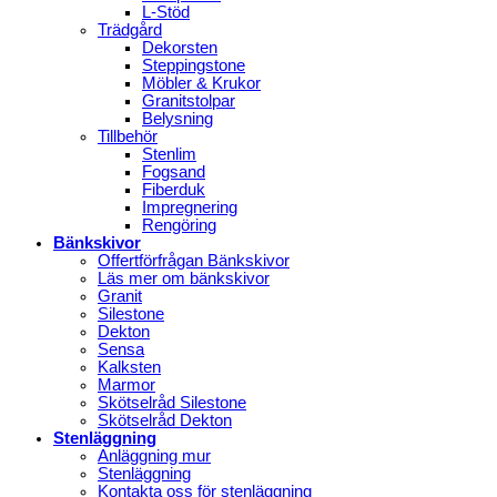
L-Stöd
Trädgård
Dekorsten
Steppingstone
Möbler & Krukor
Granitstolpar
Belysning
Tillbehör
Stenlim
Fogsand
Fiberduk
Impregnering
Rengöring
Bänkskivor
Offertförfrågan Bänkskivor
Läs mer om bänkskivor
Granit
Silestone
Dekton
Sensa
Kalksten
Marmor
Skötselråd Silestone
Skötselråd Dekton
Stenläggning
Anläggning mur
Stenläggning
Kontakta oss för stenläggning