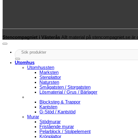
Stencompagniet i Västerås
Allt material på stencompagniet.se är
Sök
efter:
Utomhus
Utomhussten
Marksten
Stenplattor
Natursten
Smågatsten / Storgatsten
Lösmaterial / Grus / Bärlager
Blocksteg & Trappor
Kantsten
G-Stöd / Kantstöd
Murar
Stödmurar
Fristående murar
Pelarblock / Stolpelement
Krönplattor