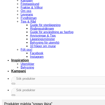
Kampanj
Företagskund
Frakter & Villkor
Om oss
Leverans
Fyndhörnan
Tips & Råd
Guide för stenläggning
Åtgångsuträknare
Guide för användning av fastfog
Anvisningar & Tips
Läggningsmönster
Belysning för utemiljö
10 frågor om murar
Följ oss!
Facebook
Instagram
Inspiration
Utemiljöer
Belysning
Kampanj
Sök
efter:
Sök
efter:
Produkter märkta ”snowy ibiza”