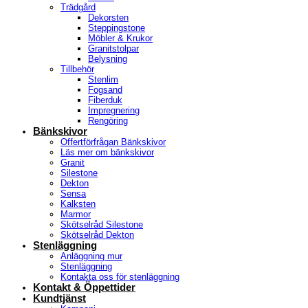
Trädgård
Dekorsten
Steppingstone
Möbler & Krukor
Granitstolpar
Belysning
Tillbehör
Stenlim
Fogsand
Fiberduk
Impregnering
Rengöring
Bänkskivor
Offertförfrågan Bänkskivor
Läs mer om bänkskivor
Granit
Silestone
Dekton
Sensa
Kalksten
Marmor
Skötselråd Silestone
Skötselråd Dekton
Stenläggning
Anläggning mur
Stenläggning
Kontakta oss för stenläggning
Kontakt & Öppettider
Kundtjänst