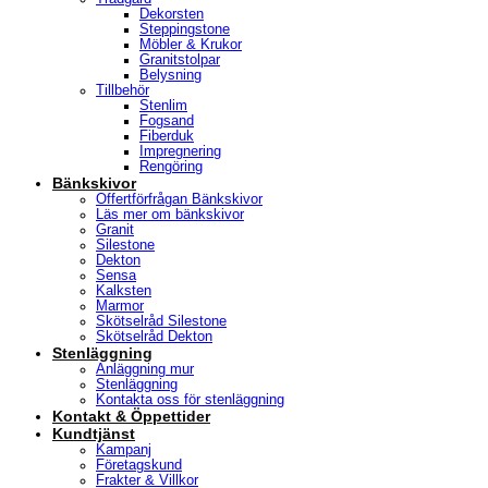
Dekorsten
Steppingstone
Möbler & Krukor
Granitstolpar
Belysning
Tillbehör
Stenlim
Fogsand
Fiberduk
Impregnering
Rengöring
Bänkskivor
Offertförfrågan Bänkskivor
Läs mer om bänkskivor
Granit
Silestone
Dekton
Sensa
Kalksten
Marmor
Skötselråd Silestone
Skötselråd Dekton
Stenläggning
Anläggning mur
Stenläggning
Kontakta oss för stenläggning
Kontakt & Öppettider
Kundtjänst
Kampanj
Företagskund
Frakter & Villkor