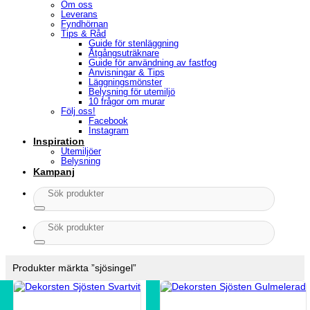
Om oss
Leverans
Fyndhörnan
Tips & Råd
Guide för stenläggning
Åtgångsuträknare
Guide för användning av fastfog
Anvisningar & Tips
Läggningsmönster
Belysning för utemiljö
10 frågor om murar
Följ oss!
Facebook
Instagram
Inspiration
Utemiljöer
Belysning
Kampanj
Sök
efter:
Sök
efter:
Produkter märkta ”sjösingel”