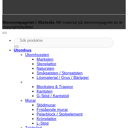
Stencompagniet i Västerås
Allt material på stencompagniet.se är
copyrightskyddat.
Sök
efter:
Utomhus
Utomhussten
Marksten
Stenplattor
Natursten
Smågatsten / Storgatsten
Lösmaterial / Grus / Bärlager
Blocksteg & Trappor
Kantsten
G-Stöd / Kantstöd
Murar
Stödmurar
Fristående murar
Pelarblock / Stolpelement
Krönplattor
L-Stöd
Trädgård