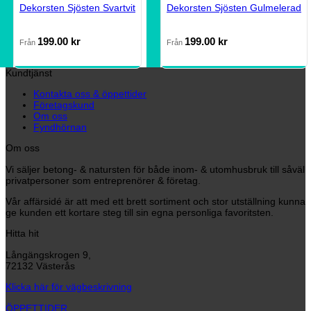
Dekorsten Sjösten Svartvit
Dekorsten Sjösten Gulmelerad
199.00
kr
199.00
kr
Från
Från
Kundtjänst
Kontakta oss & öppettider
Företagskund
Om oss
Fyndhörnan
Om oss
Vi säljer betong- & natursten för både inom- & utomhusbruk till såväl
privatpersoner som entreprenörer & företag.
Vår affärsidé är att med ett brett sortiment och stor utställning kunna
ge kunden ett kortare steg till sin egna personliga favoritsten.
Hitta hit
Långängskrogen 9,
72132 Västerås
Klicka här för vägbeskrivning
ÖPPETTIDER