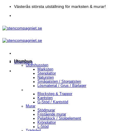
Skip
Västerås största utställning för marksten & murar!
to
content
Utomhus
Offertkorg
Utomhussten
Marksten
Stenplattor
Natursten
Smågatsten / Storgatsten
Lösmaterial / Grus / Bärlager
Blocksteg & Trappor
Kantsten
G-Stöd / Kantstöd
Murar
Stödmurar
Fristående murar
Pelarblock / Stolpelement
Krönplattor
L-Stöd
Trädgård