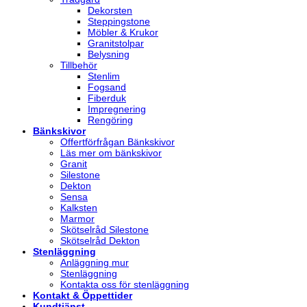
Dekorsten
Steppingstone
Möbler & Krukor
Granitstolpar
Belysning
Tillbehör
Stenlim
Fogsand
Fiberduk
Impregnering
Rengöring
Bänkskivor
Offertförfrågan Bänkskivor
Läs mer om bänkskivor
Granit
Silestone
Dekton
Sensa
Kalksten
Marmor
Skötselråd Silestone
Skötselråd Dekton
Stenläggning
Anläggning mur
Stenläggning
Kontakta oss för stenläggning
Kontakt & Öppettider
Kundtjänst