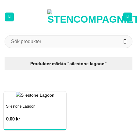
Skip
to
content
Sök
efter:
Produkter märkta ”silestone lagoon”
Silestone Lagoon
0.00
kr