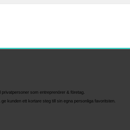
äl privatpersoner som entreprenörer & företag.
 ge kunden ett kortare steg till sin egna personliga favoritsten.