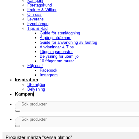
Kampanj
Företagskund
Frakter & Villkor
Om oss
Leverans
Fyndhörnan
Tips & Råd
Guide för stenläggning
Åtgångsuträknare
Guide för användning av fastfog
Anvisningar & Tips
Läggningsmönster
Belysning för utemiljö
10 frågor om murar
Följ oss!
Facebook
Instagram
Inspiration
Utemiljöer
Belysning
Kampanj
Sök
efter:
Sök
efter:
Produkter märkta ”sensa platino”