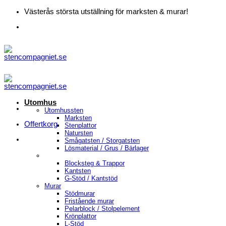
Skip
Västerås största utställning för marksten & murar!
to
content
Utomhus
Utomhussten
Marksten
Offertkorg
Stenplattor
Natursten
Smågatsten / Storgatsten
Lösmaterial / Grus / Bärlager
Blocksteg & Trappor
Kantsten
G-Stöd / Kantstöd
Murar
Stödmurar
Fristående murar
Pelarblock / Stolpelement
Krönplattor
L-Stöd