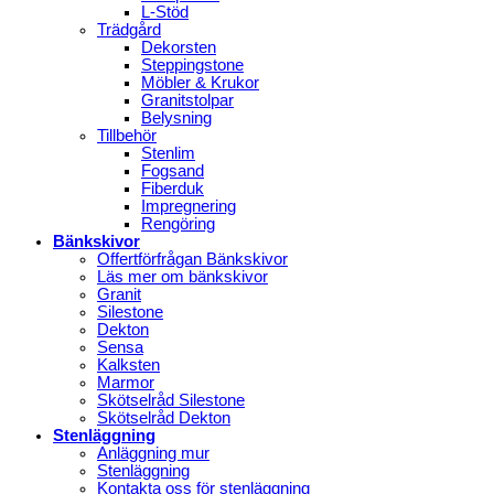
L-Stöd
Trädgård
Dekorsten
Steppingstone
Möbler & Krukor
Granitstolpar
Belysning
Tillbehör
Stenlim
Fogsand
Fiberduk
Impregnering
Rengöring
Bänkskivor
Offertförfrågan Bänkskivor
Läs mer om bänkskivor
Granit
Silestone
Dekton
Sensa
Kalksten
Marmor
Skötselråd Silestone
Skötselråd Dekton
Stenläggning
Anläggning mur
Stenläggning
Kontakta oss för stenläggning