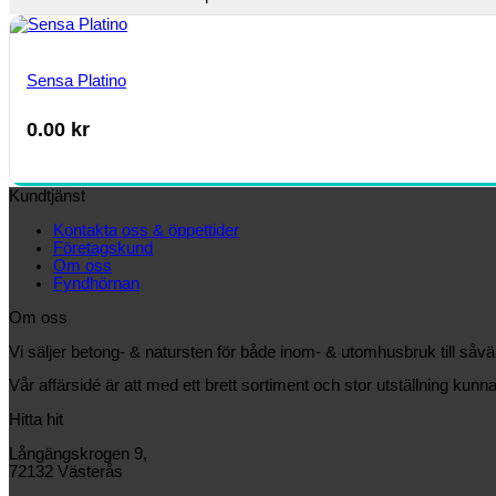
Sensa Platino
0.00
kr
Kundtjänst
Kontakta oss & öppettider
Företagskund
Om oss
Fyndhörnan
Om oss
Vi säljer betong- & natursten för både inom- & utomhusbruk till såv
Vår affärsidé är att med ett brett sortiment och stor utställning kunna
Hitta hit
Långängskrogen 9,
72132 Västerås