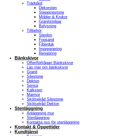
Trädgård
Dekorsten
Steppingstone
Möbler & Krukor
Granitstolpar
Belysning
Tillbehör
Stenlim
Fogsand
Fiberduk
Impregnering
Rengöring
Bänkskivor
Offertförfrågan Bänkskivor
Läs mer om bänkskivor
Granit
Silestone
Dekton
Sensa
Kalksten
Marmor
Skötselråd Silestone
Skötselråd Dekton
Stenläggning
Anläggning mur
Stenläggning
Kontakta oss för stenläggning
Kontakt & Öppettider
Kundtjänst