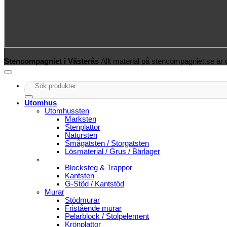
Stencompagniet i Västerås
Allt material på stencompagniet.se är
Sök
efter:
Utomhus
Utomhussten
Marksten
Stenplattor
Natursten
Smågatsten / Storgatsten
Lösmaterial / Grus / Bärlager
Blocksteg & Trappor
Kantsten
G-Stöd / Kantstöd
Murar
Stödmurar
Fristående murar
Pelarblock / Stolpelement
Krönplattor