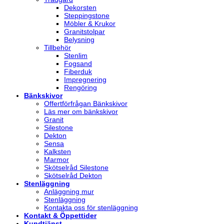
Dekorsten
Steppingstone
Möbler & Krukor
Granitstolpar
Belysning
Tillbehör
Stenlim
Fogsand
Fiberduk
Impregnering
Rengöring
Bänkskivor
Offertförfrågan Bänkskivor
Läs mer om bänkskivor
Granit
Silestone
Dekton
Sensa
Kalksten
Marmor
Skötselråd Silestone
Skötselråd Dekton
Stenläggning
Anläggning mur
Stenläggning
Kontakta oss för stenläggning
Kontakt & Öppettider
Kundtjänst