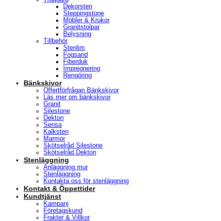
Dekorsten
Steppingstone
Möbler & Krukor
Granitstolpar
Belysning
Tillbehör
Stenlim
Fogsand
Fiberduk
Impregnering
Rengöring
Bänkskivor
Offertförfrågan Bänkskivor
Läs mer om bänkskivor
Granit
Silestone
Dekton
Sensa
Kalksten
Marmor
Skötselråd Silestone
Skötselråd Dekton
Stenläggning
Anläggning mur
Stenläggning
Kontakta oss för stenläggning
Kontakt & Öppettider
Kundtjänst
Kampanj
Företagskund
Frakter & Villkor