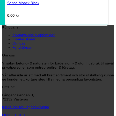
Sensa Moack Black
0.00
kr
Kundtjänst
Kontakta oss & öppettider
Företagskund
Om oss
Fyndhörnan
Om oss
Vi säljer betong- & natursten för både inom- & utomhusbruk till såväl
privatpersoner som entreprenörer & företag.
Vår affärsidé är att med ett brett sortiment och stor utställning kunna
ge kunden ett kortare steg till sin egna personliga favoritsten.
Hitta hit
Långängskrogen 9,
72132 Västerås
Klicka här för vägbeskrivning
ÖPPETTIDER