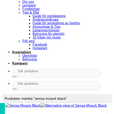
Om oss
Leverans
Fyndhörnan
Tips & Råd
Guide för stenläggning
Åtgångsuträknare
Guide för användning av fastfog
Anvisningar & Tips
Läggningsmönster
Belysning för utemiljö
10 frågor om murar
Följ oss!
Facebook
Instagram
Inspiration
Utemiljöer
Belysning
Kampanj
Sök
efter:
Sök
efter:
Produkter märkta ”sensa moack black”