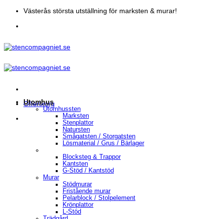
Skip
Västerås största utställning för marksten & murar!
to
content
Utomhus
Offertkorg
Utomhussten
Marksten
Stenplattor
Natursten
Smågatsten / Storgatsten
Lösmaterial / Grus / Bärlager
Blocksteg & Trappor
Kantsten
G-Stöd / Kantstöd
Murar
Stödmurar
Fristående murar
Pelarblock / Stolpelement
Krönplattor
L-Stöd
Trädgård