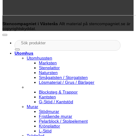
Stencompagniet i Västerås
Allt material på stencompagniet.se är
copyrightskyddat.
Sök
efter:
Utomhus
Utomhussten
Marksten
Stenplattor
Natursten
Smågatsten / Storgatsten
Lösmaterial / Grus / Bärlager
Blocksteg & Trappor
Kantsten
G-Stöd / Kantstöd
Murar
Stödmurar
Fristående murar
Pelarblock / Stolpelement
Krönplattor
L-Stöd
Trädgård