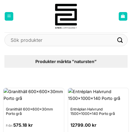
Skip
to
content
Sök
efter:
Produkter märkta ”natursten”
Granithäll 600x600x30mm
Entréplan Halvrund
Porto grå
1500x1000x140 Porto grå
575.18
kr
12799.00
kr
Från