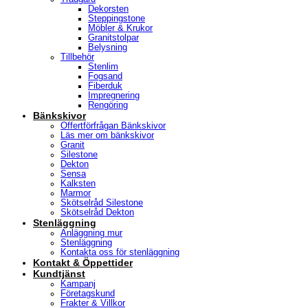
Dekorsten
Steppingstone
Möbler & Krukor
Granitstolpar
Belysning
Tillbehör
Stenlim
Fogsand
Fiberduk
Impregnering
Rengöring
Bänkskivor
Offertförfrågan Bänkskivor
Läs mer om bänkskivor
Granit
Silestone
Dekton
Sensa
Kalksten
Marmor
Skötselråd Silestone
Skötselråd Dekton
Stenläggning
Anläggning mur
Stenläggning
Kontakta oss för stenläggning
Kontakt & Öppettider
Kundtjänst
Kampanj
Företagskund
Frakter & Villkor