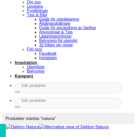
Om oss
Leverans
Fyndhörnan
Tips & Råd
Guide för stenläggning
Åtgångsuträknare
Guide för användning av fastfog
Anvisningar & Tips
Läggningsmönster
Belysning för utemiljö
10 frågor om murar
Följ oss!
Facebook
Instagram
Inspiration
Utemiljöer
Belysning
Kampanj
Sök
efter:
Sök
efter:
Produkter märkta ”natura”