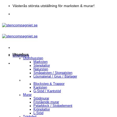
Skip
Västerås största utställning för marksten & murar!
to
content
Utomhus
Offertkorg
Utomhussten
Marksten
Stenplattor
Natursten
Smågatsten / Storgatsten
Lösmaterial / Grus / Bärlager
Blocksteg & Trappor
Kantsten
G-Stöd / Kantstöd
Murar
Stödmurar
Fristående murar
Pelarblock / Stolpelement
Krönplattor
L-Stöd
Trädgård