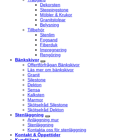
Dekorsten
Steppingstone
Möbler & Krukor
Granitstolpar
Belysning
Tillbehör
Stenlim
Fogsand
Fiberduk
Impregnering
Rengöring
Bänkskivor
Offertförfrågan Bänkskivor
Läs mer om bänkskivor
Granit
Silestone
Dekton
Sensa
Kalksten
Marmor
Skötselråd Silestone
Skötselråd Dekton
Stenläggning
Anläggning mur
Stenläggning
Kontakta oss för stenläggning
Kontakt & Öppettider
Kundtjänst