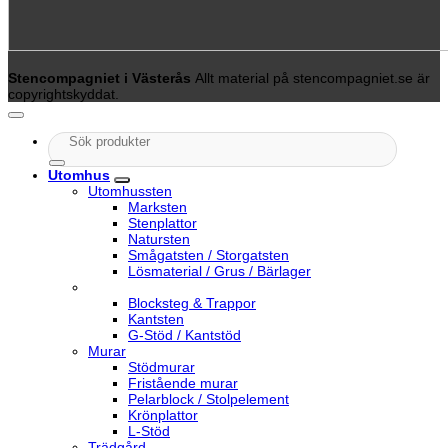
Stencompagniet i Västerås
Allt material på stencompagniet.se är
copyrightskyddat.
Sök
efter:
Utomhus
Utomhussten
Marksten
Stenplattor
Natursten
Smågatsten / Storgatsten
Lösmaterial / Grus / Bärlager
Blocksteg & Trappor
Kantsten
G-Stöd / Kantstöd
Murar
Stödmurar
Fristående murar
Pelarblock / Stolpelement
Krönplattor
L-Stöd
Trädgård