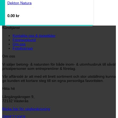
Dekton Natura
0.00
kr
Kundtjänst
Kontakta oss & öppettider
Företagskund
Om oss
Fyndhörnan
Om oss
Vi säljer betong- & natursten för både inom- & utomhusbruk till såväl
privatpersoner som entreprenörer & företag.
Vår affärsidé är att med ett brett sortiment och stor utställning kunna
ge kunden ett kortare steg till sin egna personliga favoritsten.
Hitta hit
Långängskrogen 9,
72132 Västerås
Klicka här för vägbeskrivning
ÖPPETTIDER