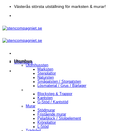
Skip
Västerås största utställning för marksten & murar!
to
content
Utomhus
Offertkorg
Utomhussten
Marksten
Stenplattor
Natursten
Smågatsten / Storgatsten
Lösmaterial / Grus / Bärlager
Blocksteg & Trappor
Kantsten
G-Stöd / Kantstöd
Murar
Stödmurar
Fristående murar
Pelarblock / Stolpelement
Krönplattor
L-Stöd
Trädgård