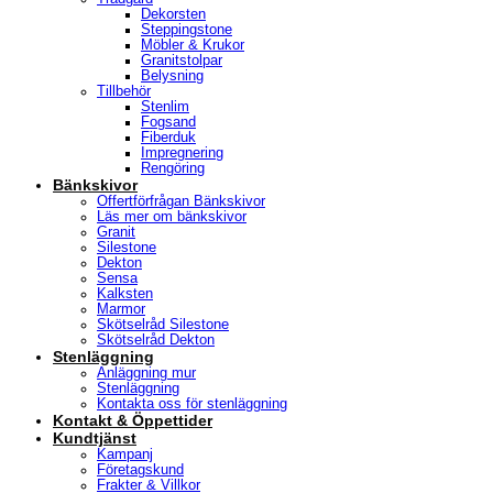
Dekorsten
Steppingstone
Möbler & Krukor
Granitstolpar
Belysning
Tillbehör
Stenlim
Fogsand
Fiberduk
Impregnering
Rengöring
Bänkskivor
Offertförfrågan Bänkskivor
Läs mer om bänkskivor
Granit
Silestone
Dekton
Sensa
Kalksten
Marmor
Skötselråd Silestone
Skötselråd Dekton
Stenläggning
Anläggning mur
Stenläggning
Kontakta oss för stenläggning
Kontakt & Öppettider
Kundtjänst
Kampanj
Företagskund
Frakter & Villkor