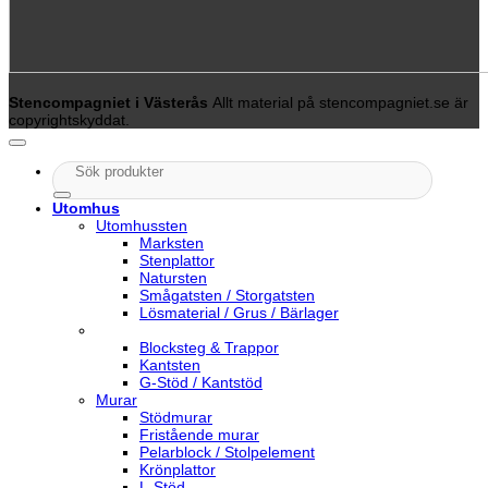
Stencompagniet i Västerås
Allt material på stencompagniet.se är
copyrightskyddat.
Sök
efter:
Utomhus
Utomhussten
Marksten
Stenplattor
Natursten
Smågatsten / Storgatsten
Lösmaterial / Grus / Bärlager
Blocksteg & Trappor
Kantsten
G-Stöd / Kantstöd
Murar
Stödmurar
Fristående murar
Pelarblock / Stolpelement
Krönplattor
L-Stöd