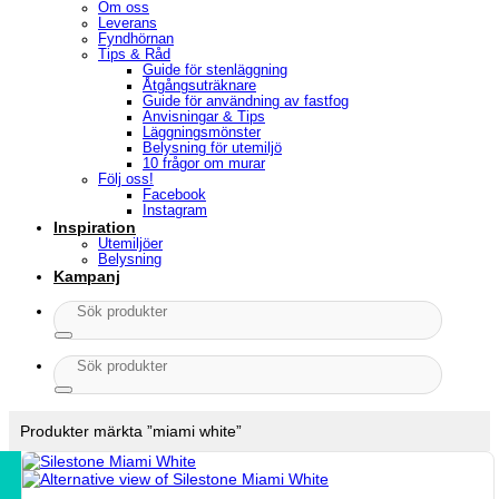
Om oss
Leverans
Fyndhörnan
Tips & Råd
Guide för stenläggning
Åtgångsuträknare
Guide för användning av fastfog
Anvisningar & Tips
Läggningsmönster
Belysning för utemiljö
10 frågor om murar
Följ oss!
Facebook
Instagram
Inspiration
Utemiljöer
Belysning
Kampanj
Sök
efter:
Sök
efter:
Produkter märkta ”miami white”