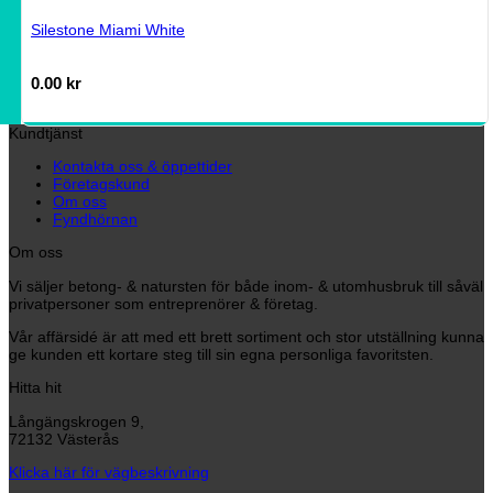
Silestone Miami White
0.00
kr
Kundtjänst
Kontakta oss & öppettider
Företagskund
Om oss
Fyndhörnan
Om oss
Vi säljer betong- & natursten för både inom- & utomhusbruk till såväl
privatpersoner som entreprenörer & företag.
Vår affärsidé är att med ett brett sortiment och stor utställning kunna
ge kunden ett kortare steg till sin egna personliga favoritsten.
Hitta hit
Långängskrogen 9,
72132 Västerås
Klicka här för vägbeskrivning