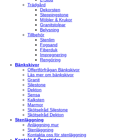
Trädgård
Dekorsten
Steppingstone
Möbler & Krukor
Granitstolpar
Belysning
Tillbehör
Stenlim
Fogsand
Fiberduk
Impregnering
Rengöring
Bänkskivor
Offertförfrågan Bänkskivor
Läs mer om bänkskivor
Granit
Silestone
Dekton
Sensa
Kalksten
Marmor
Skötselråd Silestone
Skötselråd Dekton
Stenläggning
Anläggning mur
Stenläggning
Kontakta oss för stenläggning
Kontakt & Öppettider