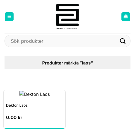
Skip
to
content
Sök
efter:
Produkter märkta ”laos”
Dekton Laos
0.00
kr