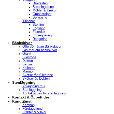
Dekorsten
Steppingstone
Möbler & Krukor
Granitstolpar
Belysning
Tillbehör
Stenlim
Fogsand
Fiberduk
Impregnering
Rengöring
Bänkskivor
Offertförfrågan Bänkskivor
Läs mer om bänkskivor
Granit
Silestone
Dekton
Sensa
Kalksten
Marmor
Skötselråd Silestone
Skötselråd Dekton
Stenläggning
Anläggning mur
Stenläggning
Kontakta oss för stenläggning
Kontakt & Öppettider
Kundtjänst
Kampanj
Företagskund
Frakter & Villkor