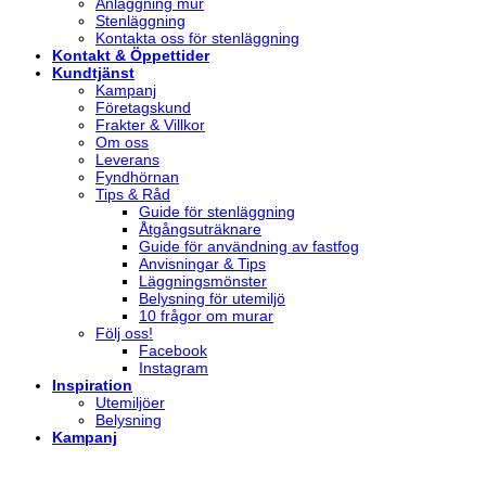
Anläggning mur
Stenläggning
Kontakta oss för stenläggning
Kontakt & Öppettider
Kundtjänst
Kampanj
Företagskund
Frakter & Villkor
Om oss
Leverans
Fyndhörnan
Tips & Råd
Guide för stenläggning
Åtgångsuträknare
Guide för användning av fastfog
Anvisningar & Tips
Läggningsmönster
Belysning för utemiljö
10 frågor om murar
Följ oss!
Facebook
Instagram
Inspiration
Utemiljöer
Belysning
Kampanj