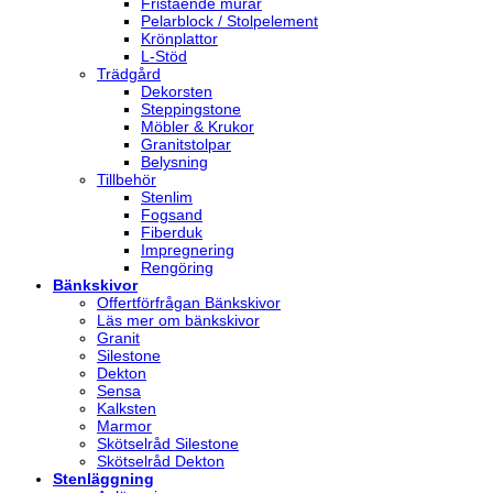
Fristående murar
Pelarblock / Stolpelement
Krönplattor
L-Stöd
Trädgård
Dekorsten
Steppingstone
Möbler & Krukor
Granitstolpar
Belysning
Tillbehör
Stenlim
Fogsand
Fiberduk
Impregnering
Rengöring
Bänkskivor
Offertförfrågan Bänkskivor
Läs mer om bänkskivor
Granit
Silestone
Dekton
Sensa
Kalksten
Marmor
Skötselråd Silestone
Skötselråd Dekton
Stenläggning