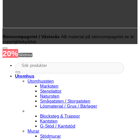
Stencompagniet i Västerås
Allt material på stencompagniet.se är
copyrightskyddat.
20%
Stödmur
Sök
efter:
Utomhus
Utomhussten
Marksten
Stenplattor
Natursten
Smågatsten / Storgatsten
Lösmaterial / Grus / Bärlager
Blocksteg & Trappor
Kantsten
G-Stöd / Kantstöd
Murar
Stödmurar