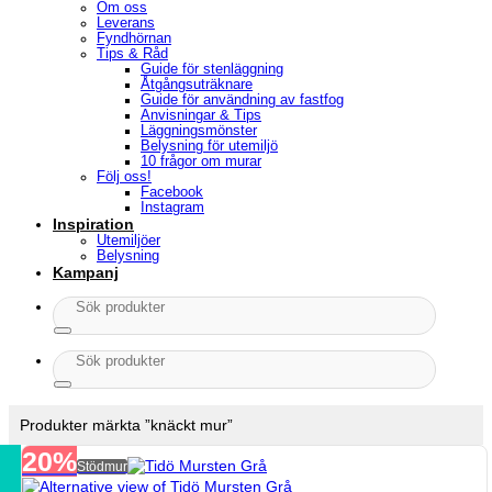
Om oss
Leverans
Fyndhörnan
Tips & Råd
Guide för stenläggning
Åtgångsuträknare
Guide för användning av fastfog
Anvisningar & Tips
Läggningsmönster
Belysning för utemiljö
10 frågor om murar
Följ oss!
Facebook
Instagram
Inspiration
Utemiljöer
Belysning
Kampanj
Sök
efter:
Sök
efter:
Produkter märkta ”knäckt mur”
20%
Stödmur