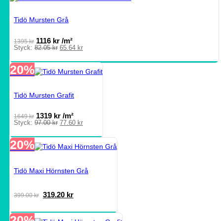
Tidö Mursten Grå
1116
kr
/m²
1395
kr
Det
Det
Styck:
82.05
kr
65.64
kr
ursprungliga
nuvarande
priset
priset
20%
var:
är:
82.05 kr.
65.64 kr.
Tidö Mursten Grafit
1319
kr
/m²
1649
kr
Det
Det
Styck:
97.00
kr
77.60
kr
ursprungliga
nuvarande
priset
priset
20%
var:
är:
97.00 kr.
77.60 kr.
Tidö Maxi Hörnsten Grå
Det
Det
319.20
kr
399.00
kr
ursprungliga
nuvarande
priset
priset
20%
var:
är: