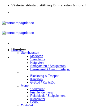
Skip
Västerås största utställning för marksten & murar!
to
content
Utomhus
Offertkorg
Utomhussten
Marksten
Stenplattor
Natursten
Smågatsten / Storgatsten
Lösmaterial / Grus / Bärlager
Blocksteg & Trappor
Kantsten
G-Stöd / Kantstöd
Murar
Stödmurar
Fristående murar
Pelarblock / Stolpelement
Krönplattor
L-Stöd
Trädgård