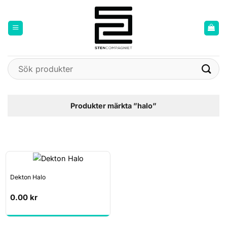
Skip
to
content
Sök
efter:
Produkter märkta ”halo”
Dekton Halo
0.00
kr