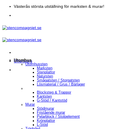
Skip
Västerås största utställning för marksten & murar!
to
content
Utomhus
Offertkorg
Utomhussten
Marksten
Stenplattor
Natursten
Smågatsten / Storgatsten
Lösmaterial / Grus / Bärlager
Blocksteg & Trappor
Kantsten
G-Stöd / Kantstöd
Murar
Stödmurar
Fristående murar
Pelarblock / Stolpelement
Krönplattor
L-Stöd
Trädgård