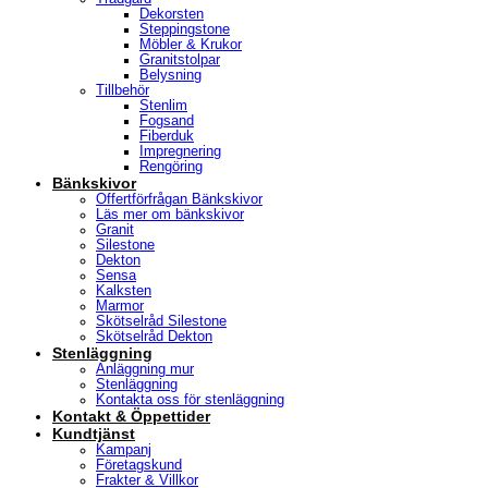
Dekorsten
Steppingstone
Möbler & Krukor
Granitstolpar
Belysning
Tillbehör
Stenlim
Fogsand
Fiberduk
Impregnering
Rengöring
Bänkskivor
Offertförfrågan Bänkskivor
Läs mer om bänkskivor
Granit
Silestone
Dekton
Sensa
Kalksten
Marmor
Skötselråd Silestone
Skötselråd Dekton
Stenläggning
Anläggning mur
Stenläggning
Kontakta oss för stenläggning
Kontakt & Öppettider
Kundtjänst
Kampanj
Företagskund
Frakter & Villkor