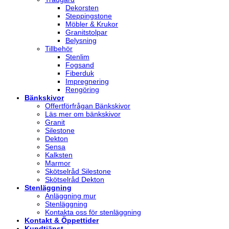
Dekorsten
Steppingstone
Möbler & Krukor
Granitstolpar
Belysning
Tillbehör
Stenlim
Fogsand
Fiberduk
Impregnering
Rengöring
Bänkskivor
Offertförfrågan Bänkskivor
Läs mer om bänkskivor
Granit
Silestone
Dekton
Sensa
Kalksten
Marmor
Skötselråd Silestone
Skötselråd Dekton
Stenläggning
Anläggning mur
Stenläggning
Kontakta oss för stenläggning
Kontakt & Öppettider
Kundtjänst