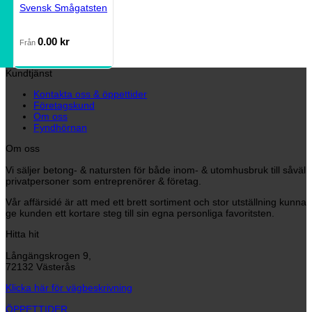
Svensk Smågatsten
0.00
kr
Från
Kundtjänst
Kontakta oss & öppettider
Företagskund
Om oss
Fyndhörnan
Om oss
Vi säljer betong- & natursten för både inom- & utomhusbruk till såväl
privatpersoner som entreprenörer & företag.
Vår affärsidé är att med ett brett sortiment och stor utställning kunna
ge kunden ett kortare steg till sin egna personliga favoritsten.
Hitta hit
Långängskrogen 9,
72132 Västerås
Klicka här för vägbeskrivning
ÖPPETTIDER