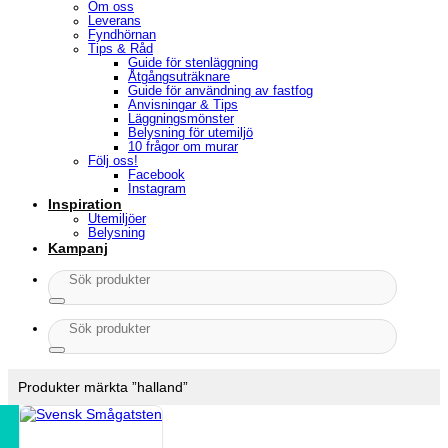
Om oss
Leverans
Fyndhörnan
Tips & Råd
Guide för stenläggning
Åtgångsuträknare
Guide för användning av fastfog
Anvisningar & Tips
Läggningsmönster
Belysning för utemiljö
10 frågor om murar
Följ oss!
Facebook
Instagram
Inspiration
Utemiljöer
Belysning
Kampanj
Sök
efter:
Sök
efter:
Produkter märkta ”halland”