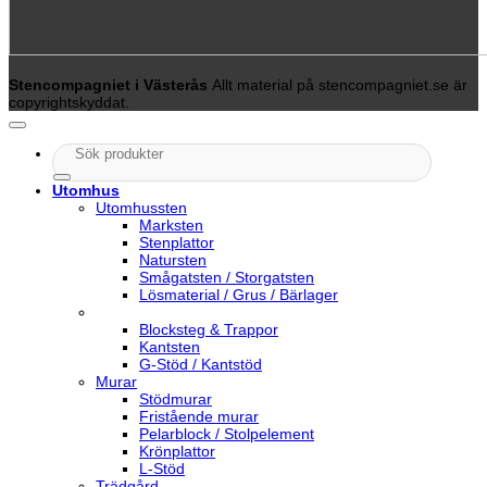
Stencompagniet i Västerås
Allt material på stencompagniet.se är
copyrightskyddat.
Sök
efter:
Utomhus
Utomhussten
Marksten
Stenplattor
Natursten
Smågatsten / Storgatsten
Lösmaterial / Grus / Bärlager
Blocksteg & Trappor
Kantsten
G-Stöd / Kantstöd
Murar
Stödmurar
Fristående murar
Pelarblock / Stolpelement
Krönplattor
L-Stöd
Trädgård