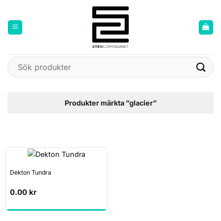
Skip
to
content
Sök
efter:
Produkter märkta ”glacier”
Dekton Tundra
0.00
kr