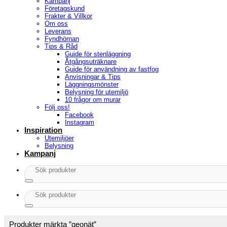
Kampanj
Företagskund
Frakter & Villkor
Om oss
Leverans
Fyndhörnan
Tips & Råd
Guide för stenläggning
Åtgångsuträknare
Guide för användning av fastfog
Anvisningar & Tips
Läggningsmönster
Belysning för utemiljö
10 frågor om murar
Följ oss!
Facebook
Instagram
Inspiration
Utemiljöer
Belysning
Kampanj
Sök
efter:
Sök
efter:
Produkter märkta ”geonät”