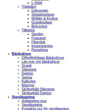
L-Stöd
Trädgård
Dekorsten
Steppingstone
Möbler & Krukor
Granitstolpar
Belysning
Tillbehör
Stenlim
Fogsand
Fiberduk
Impregnering
Rengöring
Bänkskivor
Offertförfrågan Bänkskivor
Läs mer om bänkskivor
Granit
Silestone
Dekton
Sensa
Kalksten
Marmor
Skötselråd Silestone
Skötselråd Dekton
Stenläggning
Anläggning mur
Stenläggning
Kontakta oss för stenläggning