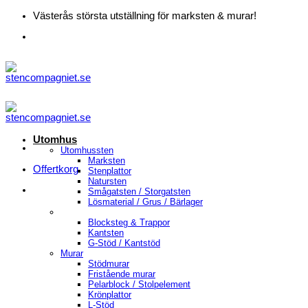
Skip
Västerås största utställning för marksten & murar!
to
content
Utomhus
Utomhussten
Marksten
Offertkorg
Stenplattor
Natursten
Smågatsten / Storgatsten
Lösmaterial / Grus / Bärlager
Blocksteg & Trappor
Kantsten
G-Stöd / Kantstöd
Murar
Stödmurar
Fristående murar
Pelarblock / Stolpelement
Krönplattor
L-Stöd