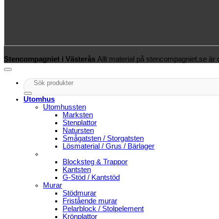
Stencompagniet i Västerås
Allt material på stencompagniet.se är
Sök
efter:
Utomhus
Utomhussten
Marksten
Stenplattor
Natursten
Smågatsten / Storgatsten
Lösmaterial / Grus / Bärlager
Blocksteg & Trappor
Kantsten
G-Stöd / Kantstöd
Murar
Stödmurar
Fristående murar
Pelarblock / Stolpelement
Krönplattor