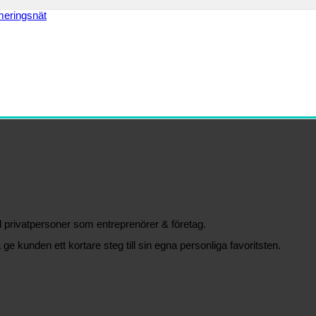
äl privatpersoner som entreprenörer & företag.
 ge kunden ett kortare steg till sin egna personliga favoritsten.