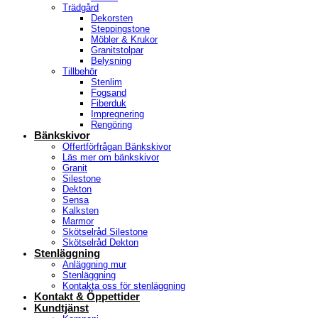
Trädgård
Dekorsten
Steppingstone
Möbler & Krukor
Granitstolpar
Belysning
Tillbehör
Stenlim
Fogsand
Fiberduk
Impregnering
Rengöring
Bänkskivor
Offertförfrågan Bänkskivor
Läs mer om bänkskivor
Granit
Silestone
Dekton
Sensa
Kalksten
Marmor
Skötselråd Silestone
Skötselråd Dekton
Stenläggning
Anläggning mur
Stenläggning
Kontakta oss för stenläggning
Kontakt & Öppettider
Kundtjänst