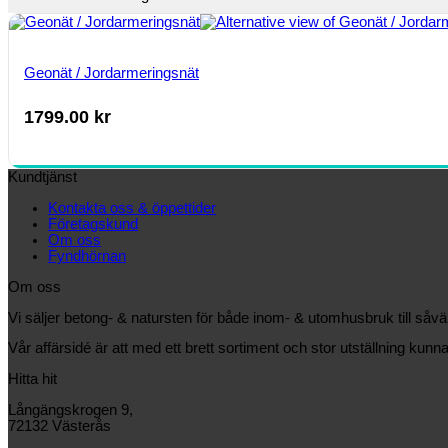
Geonät / Jordarmeringsnät
1799.00
kr
Kundtjänst
Kontakta oss & öppettider
Företagskund
Om oss
Fyndhörnan
Om oss
Vi säljer betong- & natursten för både inom- & utomhusbruk till såv
Vår affärsidé är att med ett brett sortiment och stor utställning kunna
Hitta hit
Långängskrogen 9,
72132 Västerås