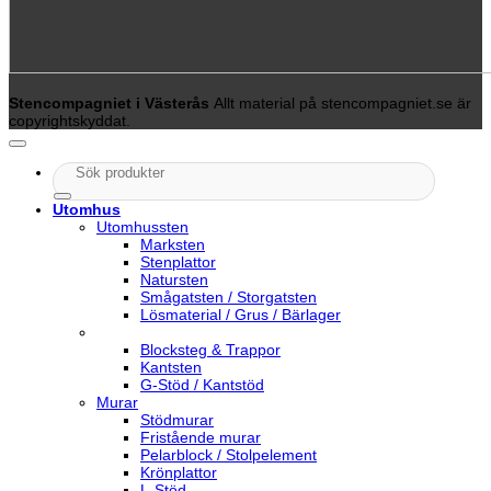
Stencompagniet i Västerås
Allt material på stencompagniet.se är
copyrightskyddat.
Sök
efter:
Utomhus
Utomhussten
Marksten
Stenplattor
Natursten
Smågatsten / Storgatsten
Lösmaterial / Grus / Bärlager
Blocksteg & Trappor
Kantsten
G-Stöd / Kantstöd
Murar
Stödmurar
Fristående murar
Pelarblock / Stolpelement
Krönplattor
L-Stöd