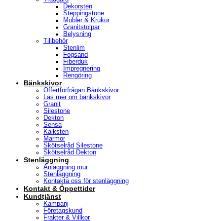
Dekorsten
Steppingstone
Möbler & Krukor
Granitstolpar
Belysning
Tillbehör
Stenlim
Fogsand
Fiberduk
Impregnering
Rengöring
Bänkskivor
Offertförfrågan Bänkskivor
Läs mer om bänkskivor
Granit
Silestone
Dekton
Sensa
Kalksten
Marmor
Skötselråd Silestone
Skötselråd Dekton
Stenläggning
Anläggning mur
Stenläggning
Kontakta oss för stenläggning
Kontakt & Öppettider
Kundtjänst
Kampanj
Företagskund
Frakter & Villkor