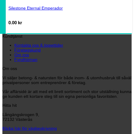
Silestone Eternal Emperador
0.00
kr
Kundtjänst
Kontakta oss & öppettider
Företagskund
Om oss
Fyndhörnan
Om oss
Vi säljer betong- & natursten för både inom- & utomhusbruk till såväl
privatpersoner som entreprenörer & företag.
Vår affärsidé är att med ett brett sortiment och stor utställning kunna
ge kunden ett kortare steg till sin egna personliga favoritsten.
Hitta hit
Långängskrogen 9,
72132 Västerås
Klicka här för vägbeskrivning