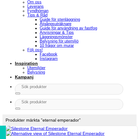
Om oss
Leverans
Fyndhörnan
Tips & Råd
Guide för stenläggning
Åtgångsuträknare
Guide för användning av fastfog
Anvisningar & Tips
Läggningsmönster
Belysning för utemiljö
10 frågor om murar
Följ oss!
Facebook
Instagram
Inspiration
Utemiljöer
Belysning
Kampanj
Sök
efter:
Sök
efter:
Produkter märkta ”eternal emperador”