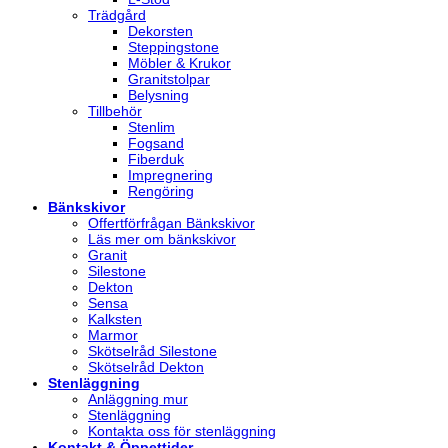
Trädgård
Dekorsten
Steppingstone
Möbler & Krukor
Granitstolpar
Belysning
Tillbehör
Stenlim
Fogsand
Fiberduk
Impregnering
Rengöring
Bänkskivor
Offertförfrågan Bänkskivor
Läs mer om bänkskivor
Granit
Silestone
Dekton
Sensa
Kalksten
Marmor
Skötselråd Silestone
Skötselråd Dekton
Stenläggning
Anläggning mur
Stenläggning
Kontakta oss för stenläggning
Kontakt & Öppettider