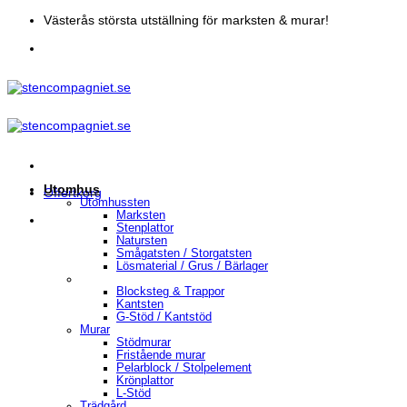
Skip
Västerås största utställning för marksten & murar!
to
content
Utomhus
Offertkorg
Utomhussten
Marksten
Stenplattor
Natursten
Smågatsten / Storgatsten
Lösmaterial / Grus / Bärlager
Blocksteg & Trappor
Kantsten
G-Stöd / Kantstöd
Murar
Stödmurar
Fristående murar
Pelarblock / Stolpelement
Krönplattor
L-Stöd
Trädgård